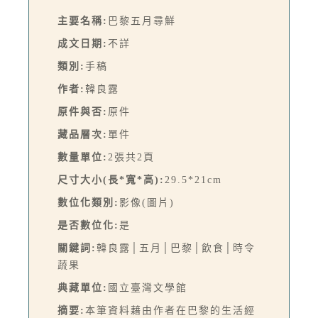
主要名稱:
巴黎五月尋鮮
成文日期:
不詳
類別:
手稿
作者:
韓良露
原件與否:
原件
藏品層次:
單件
數量單位:
2張共2頁
尺寸大小(長*寬*高):
29.5*21cm
數位化類別:
影像(圖片)
是否數位化:
是
關鍵詞:
韓良露│五月│巴黎│飲食│時令
蔬果
典藏單位:
國立臺灣文學館
摘要:
本筆資料藉由作者在巴黎的生活經