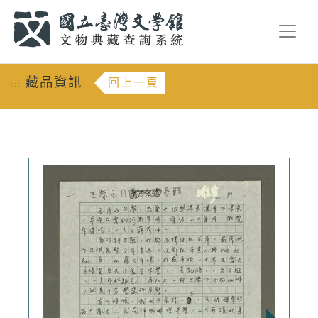
跳到主要內容
:::
藏品資訊
回上一頁
:::