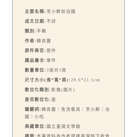
主要名稱:
烹小鮮如治國
成文日期:
不詳
類別:
手稿
作者:
韓良露
原件與否:
原件
藏品層次:
單件
數量單位:
3張共3頁
尺寸大小(長*寬*高):
29.6*21.1cm
數位化類別:
影像(圖片)
是否數位化:
是
關鍵詞:
韓良露｜免洗餐具｜烹小鮮｜治
國｜小吃
典藏單位:
國立臺灣文學館
摘要:
本筆資料為作者感嘆臺灣時下飲食