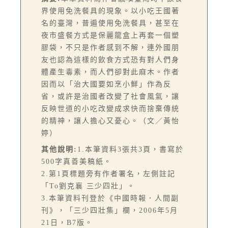
界使用免洗餐具的現象。以小吃王國著
名的臺灣，普遍使用免洗餐具，甚至在
夜市盛餐方式是保麗龍盒上再套一個塑
膠袋，不只是作者感到不解，連外國朋
友也認為這樣的飲食方式恐有對人們身
體產生毒素，而人們卻對此麻木。作者
因而以「治大國要如烹小鮮」作為反
省，或許是治國者改變了社會風氣，讓
反映世道的小吃改變成求快而捨棄傳統
的精神，讓人擔心又憂心。（文／黃怡
婷）
其他說明:
1.本筆資料3張共3頁，書寫於
500字真善美稿紙。
2.第1頁標題旁有作者署名，左側註記
「To劉克襄 三少四壯」。
3.本筆資料刊登於《中國時報．人間副
刊》，「三少四壯集」欄，2006年5月
21日，B7版。