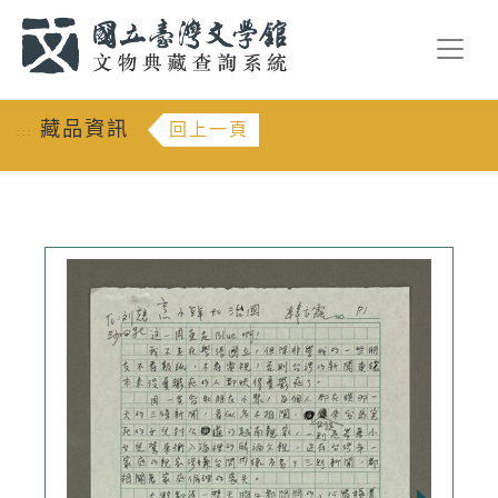
跳到主要內容
:::
藏品資訊
回上一頁
:::