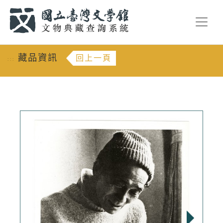
跳到主要內容
:::
藏品資訊
回上一頁
:::