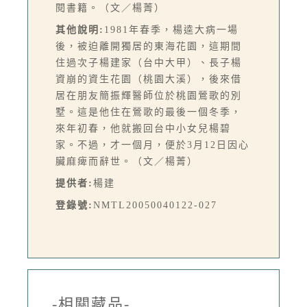
閱書籍。（文／楊菁）
其他說明:
1981年春季，楊逵大病一場
後，被迫離開獨居的東海花園，這期間
住過次子楊建家（台中大甲）、長子楊
資崩的資生花園（桃園大溪），後來借
居在朋友簡振輝醫師位於桃園鶯歌的別
墅。這是他住在鶯歌的最後一個冬季，
來年初春，他就搬回台中小女兒楊碧
家。不過，才一個月，便於3月12日因心
臟麻痺而辭世。（文／楊菁）
提供者:
楊建
登錄號:
NMTL20050040122-027
-相關藏品-