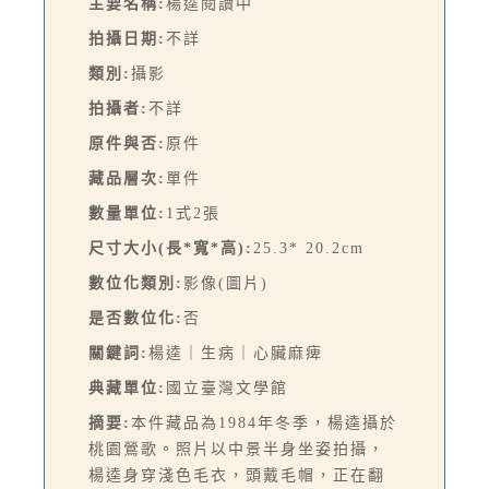
主要名稱:
楊逵閱讀中
拍攝日期:
不詳
類別:
攝影
拍攝者:
不詳
原件與否:
原件
藏品層次:
單件
數量單位:
1式2張
尺寸大小(長*寬*高):
25.3* 20.2cm
數位化類別:
影像(圖片)
是否數位化:
否
關鍵詞:
楊逵｜生病｜心臟麻痺
典藏單位:
國立臺灣文學館
摘要:
本件藏品為1984年冬季，楊逵攝於
桃園鶯歌。照片以中景半身坐姿拍攝，
楊逵身穿淺色毛衣，頭戴毛帽，正在翻