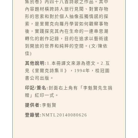
集別卷》內四十八首詩歌之作品。其中
內容題材橫跨詩人旅行見聞、對實存物
形的思索和對於個人抽像孤獨情感的探
索，是里爾克向羅丹學習如何觀察事物
後，實踐探究其內在生命的一連串思潮
轉化的創作記錄，目的在追求以藝術達
到開放的世界和純粹的空間。(文/陳依
佳)
其他說明:
1.本冊譯文來源為德文。2.互
見《里爾克詩集Ⅱ》，1994年，桂冠圖
書公司出版。
印記/簽名:
封面右上角有「李魁賢先生捐
贈」紅印一式。
提供者:
李魁賢
登錄號:
NMTL20140080626