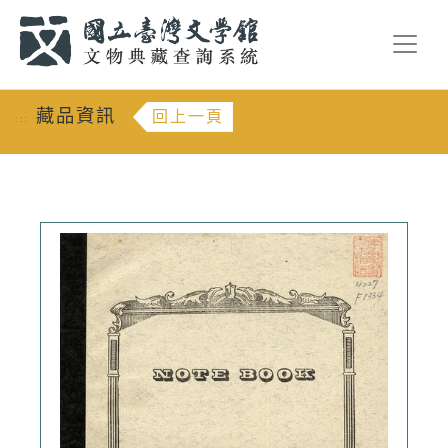
跳到主要內容
:::
藏品資訊
回上一頁
:::