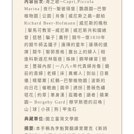
內容目次:
海之歌─Capri,Piccola
Marina│夜行─聖彼得堡│鸚鵡園─巴黎
植物園│公園│肖像│威尼斯之晨─獻給
Richard Beer-Hofmann│威尼斯的晚秋
│聖馬可教室─威尼斯│威尼斯共和國總
督│琵琶│騙子│鷹狩│鬪牛─懷1830年
的鬪牛師孟鐵子│唐璜的童年│唐璜的選
擇│鬪牛│聖郭奧格│露台上的婦人│相
逢科斯達尼林蔭道│姊妹│鋼琴練習│戀
女│薔薇內部│一八八○年代貴婦肖像│鏡
前的貴婦│老婦│床│異鄉人│到站│日晷
儀│睡罌粟│紅鶴─巴黎植物園│波斯的
向日花│催眠曲│園亭│誘拐│薔薇色繡
毬花│約章│單身漢│孤獨者│讀者│蘋果
園─ Borgeby Gard│穆罕默德的召喚│
山│球│小孩│狗│甲虫石
典藏單位:
國立臺灣文學館
摘要:
本手稿為李魁賢翻譯里爾克《新詩