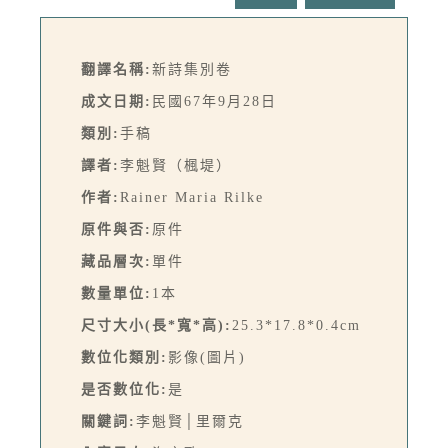
翻譯名稱:
新詩集別卷
成文日期:
民國67年9月28日
類別:
手稿
譯者:
李魁賢（楓堤）
作者:
Rainer Maria Rilke
原件與否:
原件
藏品層次:
單件
數量單位:
1本
尺寸大小(長*寬*高):
25.3*17.8*0.4cm
數位化類別:
影像(圖片)
是否數位化:
是
關鍵詞:
李魁賢│里爾克