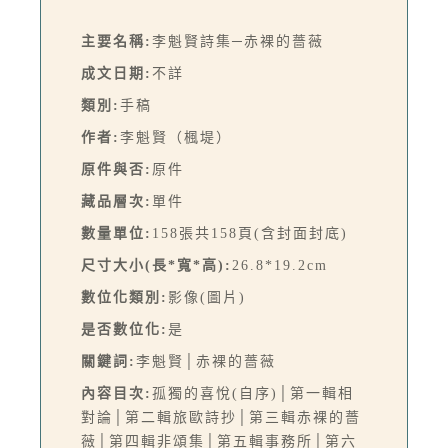
主要名稱:
李魁賢詩集─赤裸的薔薇
成文日期:
不詳
類別:
手稿
作者:
李魁賢（楓堤）
原件與否:
原件
藏品層次:
單件
數量單位:
158張共158頁(含封面封底)
尺寸大小(長*寬*高):
26.8*19.2cm
數位化類別:
影像(圖片)
是否數位化:
是
關鍵詞:
李魁賢│赤裸的薔薇
內容目次:
孤獨的喜悅(自序)│第一輯相
對論│第二輯旅歐詩抄│第三輯赤裸的薔
薇│第四輯非頌集│第五輯事務所│第六