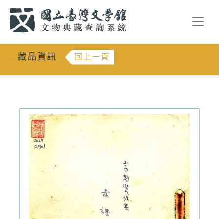
跳到主要內容
:::
藏品資訊
回上一頁
:::