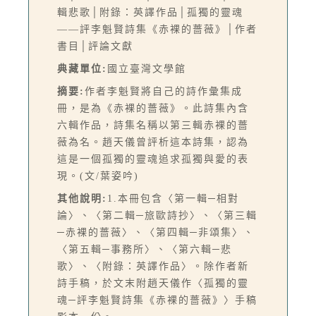
輯悲歌│附錄：英譯作品│孤獨的靈魂
——評李魁賢詩集《赤裸的薔薇》│作者
書目│評論文獻
典藏單位:
國立臺灣文學館
摘要:
作者李魁賢將自己的詩作彙集成
冊，是為《赤裸的薔薇》。此詩集內含
六輯作品，詩集名稱以第三輯赤裸的薔
薇為名。趙天儀曾評析這本詩集，認為
這是一個孤獨的靈魂追求孤獨與愛的表
現。(文/葉姿吟)
其他說明:
1.本冊包含〈第一輯─相對
論〉、〈第二輯─旅歐詩抄〉、〈第三輯
─赤裸的薔薇〉、〈第四輯─非頌集〉、
〈第五輯─事務所〉、〈第六輯─悲
歌〉、〈附錄：英譯作品〉。除作者新
詩手稿，於文末附趙天儀作〈孤獨的靈
魂─評李魁賢詩集《赤裸的薔薇》〉手稿