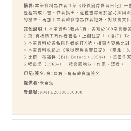
摘要:
本筆資料為作者介紹《煉獄廚房食習日記》一
歷程寫成此書。作者指出，這種書寫屬於當時美國流行
的機會。再加上譯者韓良憶為作者胞妹，對飲食文
其他說明:
1.本筆資料5張共5頁，書寫於500字真善
2.第1頁標題下有作者署名，上側註記「（後打）T
3.本筆資料於書名與作者處打X號，相關內容係比
4.本筆資料收錄於《煉獄廚房食習日記》（臺北：久周
5.比爾．布福特（Bill Buford，1954-），美國作
6.韓良憶（1963-），韓良露胞妹，作家、譯者。
印記/簽名:
第1頁右下角有韓良露簽名。
提供者:
朱全斌
登錄號:
NMTL20180130308