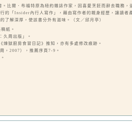
書。比爾．布福特原為紐約雜誌作家，因喜愛烹飪而辭去職務，
的「Insider內行人寫作」，藉由寫作者的親身經歷，讓讀
化的了解深厚，使該書分外有滋味。（文／邱月亭）
美稿紙。
o：久周出版」。
對《煉獄廚房食習日記》推知，亦有多處修改痕跡。
，2007），推薦序頁7-9。
家。