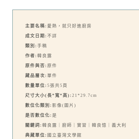
主要名稱:
愛熱，就只好進廚房
成文日期:
不詳
類別:
手稿
作者:
韓良露
原件與否:
原件
藏品層次:
單件
數量單位:
5張共5頁
尺寸大小(長*寬*高):
21*29.7cm
數位化類別:
影像(圖片)
是否數位化:
是
關鍵詞:
韓良露｜廚師｜實習｜韓良憶｜義大利
典藏單位:
國立臺灣文學館