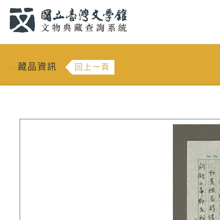
跳到主要內容
:::
藏品資訊
回上一頁
:::