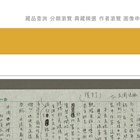
藏品查詢
分類瀏覽
典藏精選
作者瀏覽
圖像