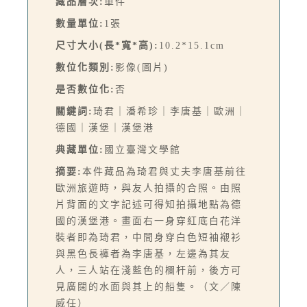
藏品層次:
單件
數量單位:
1張
尺寸大小(長*寬*高):
10.2*15.1cm
數位化類別:
影像(圖片)
是否數位化:
否
關鍵詞:
琦君｜潘希珍｜李唐基｜歐洲｜
德國｜漢堡｜漢堡港
典藏單位:
國立臺灣文學館
摘要:
本件藏品為琦君與丈夫李唐基前往
歐洲旅遊時，與友人拍攝的合照。由照
片背面的文字記述可得知拍攝地點為德
國的漢堡港。畫面右一身穿紅底白花洋
裝者即為琦君，中間身穿白色短袖襯衫
與黑色長褲者為李唐基，左邊為其友
人，三人站在淺藍色的欄杆前，後方可
見廣闊的水面與其上的船隻。（文／陳
威任）