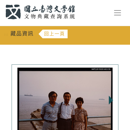
跳到主要內容
:::
藏品資訊
回上一頁
:::