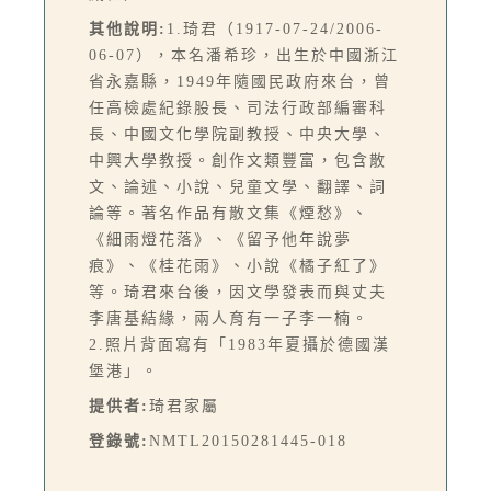
其他說明:
1.琦君（1917-07-24/2006-
06-07），本名潘希珍，出生於中國浙江
省永嘉縣，1949年隨國民政府來台，曾
任高檢處紀錄股長、司法行政部編審科
長、中國文化學院副教授、中央大學、
中興大學教授。創作文類豐富，包含散
文、論述、小說、兒童文學、翻譯、詞
論等。著名作品有散文集《煙愁》、
《細雨燈花落》、《留予他年說夢
痕》、《桂花雨》、小說《橘子紅了》
等。琦君來台後，因文學發表而與丈夫
李唐基結緣，兩人育有一子李一楠。
2.照片背面寫有「1983年夏攝於德國漢
堡港」。
提供者:
琦君家屬
登錄號:
NMTL20150281445-018