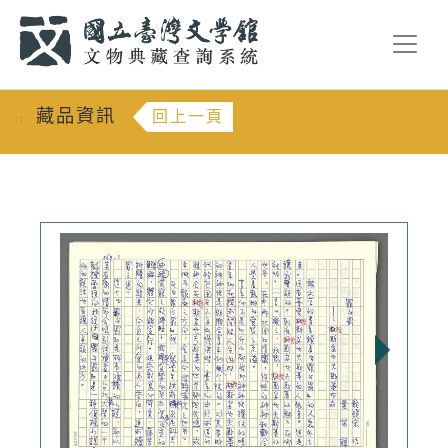
跳到主要內容
:::
藏品資訊
回上一頁
:::