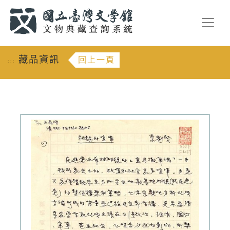
跳到主要內容
:::
藏品資訊
回上一頁
:::