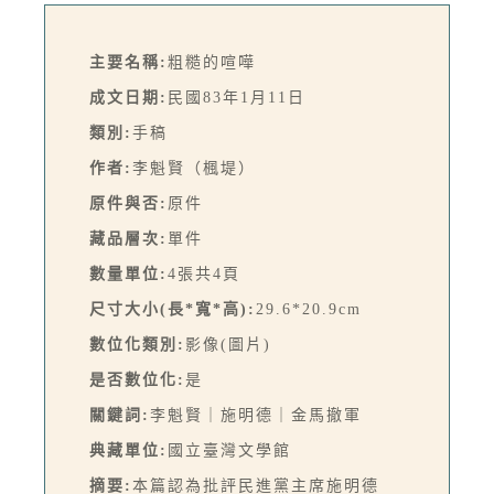
主要名稱:
粗糙的喧嘩
成文日期:
民國83年1月11日
類別:
手稿
作者:
李魁賢（楓堤）
原件與否:
原件
藏品層次:
單件
數量單位:
4張共4頁
尺寸大小(長*寬*高):
29.6*20.9cm
數位化類別:
影像(圖片)
是否數位化:
是
關鍵詞:
李魁賢｜施明德｜金馬撤軍
典藏單位:
國立臺灣文學館
摘要:
本篇認為批評民進黨主席施明德