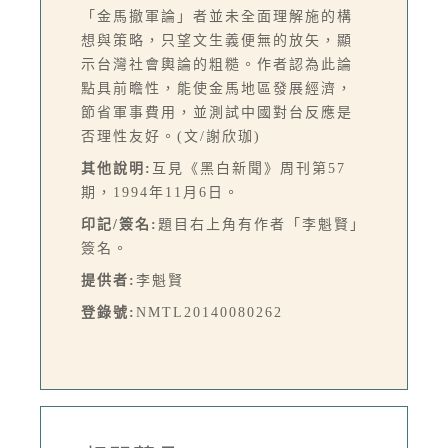
「金馬撤軍論」者並未全面理解施的構
想與策略，只望文生義便無的放矢，顯
示台灣社會輿論的粗糙。作者認為此論
點具前瞻性，能使金馬地區發展經濟，
節省軍事費用，並測試中國對台反應是
否理性友好。(文/謝欣珈)
其他說明:
互見《黑白新聞》周刊第57
期，1994年11月6日。
印記/簽名:
題目右上角有作者「李魁賢」
簽名。
提供者:
李魁賢
登錄號:
NMTL20140080262