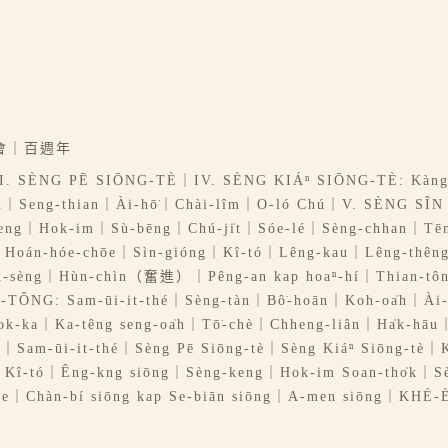
會｜百週年
I. SÈNG PĒ SIŌNG-TÈ｜IV. SÈNG KIÁⁿ SIŌNG-TÈ: Kàng
-oa̍h｜Seng-thian｜Ài-hō͘｜Chài-lîm｜O-ló Chú｜V. SÈNG S
keng｜Hok-im｜Sù-bēng｜Chú-ji̍t｜Sóe-lé｜Sèng-chhan｜Tēng
: Hoán-hóe-chōe｜Sìn-gióng｜Kî-tó｜Lêng-kau｜Lêng-thê
tek-sèng｜Hùn-chìn（奮進）｜Pêng-an kap hoaⁿ-hí｜Thian-tô
JÎ-TÔNG: Sam-ūi-it-thé｜Sèng-tàn｜Bô͘-hoān｜Koh-oa̍h｜Ài
k-ka｜Ka-têng seng-oa̍h｜Tō͘-chè｜Chheng-liân｜Ha̍k-hāu｜
am-ūi-it-thé｜Sèng Pē Siōng-tè｜Sèng Kiáⁿ Siōng-tè｜Kà
Kî-tó｜Êng-kng siōng｜Sèng-keng｜Hok-im Soan-tho̍k｜S
ōe｜Chàn-bí siōng kap Se-biān siōng｜A-men siōng｜KHÉ