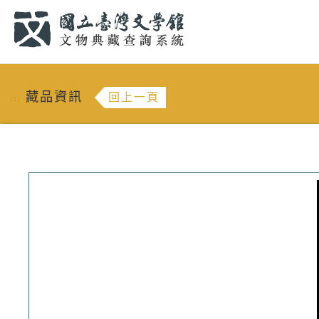
跳到主要內容
:::
藏品資訊
回上一頁
:::