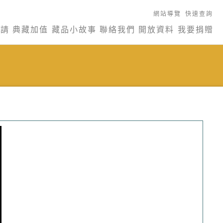
網站導覽
快速查詢
申請
典藏加值
藏品小故事
聯絡我們
開放資料
我要捐贈