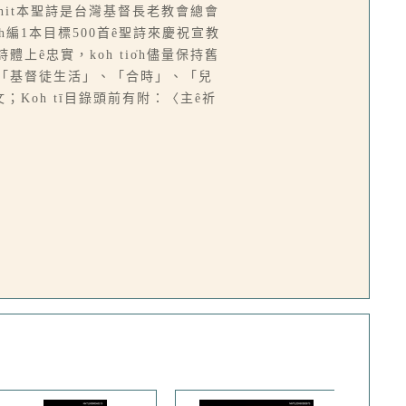
。Chit本聖詩是台灣基督長老教會總會
beh編1本目標500首ê聖詩來慶祝宣教
詩體上ê忠實，koh tio̍h儘量保持舊
「基督徒生活」、「合時」、「兒
；Koh tī目錄頭前有附：〈主ê祈