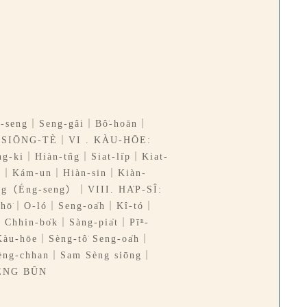
-seng｜Seng-gâi｜Bô͘-hoān｜
ÎN SIŌNG-TÈ｜VI . KÀU-HŌE:
-ki｜Hiàn-tn̂g｜Siat-li̍p｜Kiat-
ng｜Kám-un｜Hiàn-sin｜Kiàn-
ng（Éng-seng）｜VIII. HA̍P-SÎ:
-hō͘｜O-ló｜Seng-oa̍h｜Kî-tó｜
Chhin-bo̍k｜Sàng-pia̍t｜Pīⁿ-
u-hōe｜Sèng-tô͘ Seng-oa̍h｜
èng-chhan｜Sam Sèng siōng｜
-ÈNG BÛN