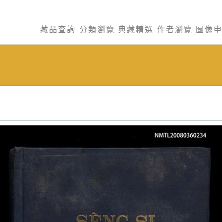
藏品查詢
分類瀏覽
典藏精選
作者瀏覽
圖像