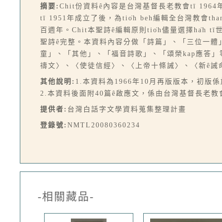
摘要:
Chit份資料ê內容是台灣基督長老教會tī 19
tī 1951年成立了後，為tio̍h beh編輯全台灣教
百週年。Chit本聖詩ê編輯原則tio̍h儘量選擇ha̍h 
聖詩ê完整。本資料內容分做「詩篇」、「三位一體
童」、「其他」、「福音詩歌」、「頌榮kap應答」等1
禱文〉、〈使徒信經〉、〈上帝十條誡〉、〈新ê誡命〉。（
其他說明:
1.本資料為1966年10月再版版本，初版係
2.本資料後面附40篇ê啟應文，係由台灣基督長老
提供者:
台灣白話字文學資料蒐集整理計畫
登錄號:
NMTL20080360234
-相關藏品-