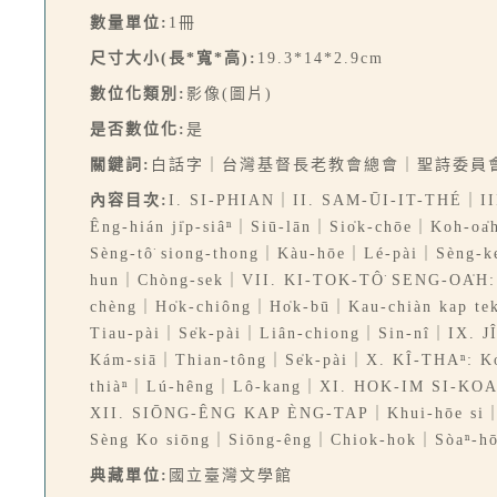
數量單位:
1冊
尺寸大小(長*寬*高):
19.3*14*2.9cm
數位化類別:
影像(圖片)
是否數位化:
是
關鍵詞:
白話字｜台灣基督長老教會總會｜聖詩委員
內容目次:
I. SI-PHIAN｜II. SAM-ŪI-IT-THÉ｜II
Êng-hián ji̍p-siâⁿ｜Siū-lān｜Sio̍k-chōe｜Koh
Sèng-tô͘ siong-thong｜Kàu-hōe｜Lé-pài｜Sèng-
hun｜Chòng-sek｜VII. KI-TOK-TÔ͘ SENG-OA̍H
chèng｜Ho̍k-chiông｜Ho̍k-bū｜Kau-chiàn kap 
Tiau-pài｜Se̍k-pài｜Liân-chiong｜Sin-nî｜IX. 
Kám-siā｜Thian-tông｜Se̍k-pài｜X. KÎ-THAⁿ: Ko
thiàⁿ｜Lú-hêng｜Lô-kang｜XI. HOK-IM SI-KOA｜S
XII. SIŌNG-ÊNG KAP ÈNG-TAP｜Khui-hōe si｜
Sèng Ko siōng｜Siōng-êng｜Chiok-hok｜Sòaⁿ-h
典藏單位:
國立臺灣文學館