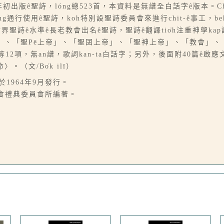
64年初出版ê聖詩，lóng總523首，本資料是無譜全白話字ê版本
會thang通行使用ê聖詩，koh特別設聖詩委員會來進行chit-ê事工，
tī世界聖詩ê水準ê長老教會出名ê聖詩，聖詩ê翻譯tio̍h注重神學kap
」、「聖Pē上帝」、「聖囝上帝」、「聖神上帝」、「教會」、
2項，無an譜，歌詞kan-ta白話字；另外，後面附40篇ê啟應文
文/Bo̍k ilī）
於1964年9月發行。
教會禮典委員會所編著。