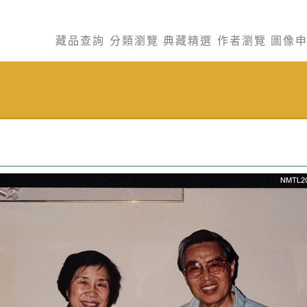
藏品查詢
分類瀏覽
典藏精選
作者瀏覽
圖像