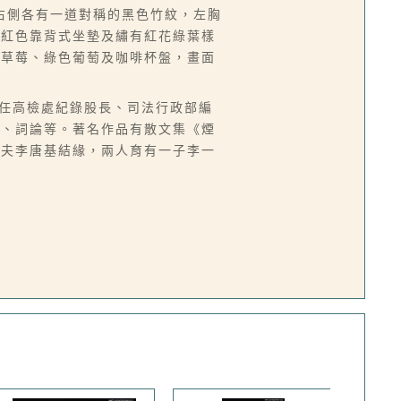
右側各有一道對稱的黑色竹紋，左胸
酒紅色靠背式坐墊及繡有紅花綠葉樣
有草莓、綠色葡萄及咖啡杯盤，畫面
台，曾任高檢處紀錄股長、司法行政部編
譯、詞論等。著名作品有散文集《煙
丈夫李唐基結緣，兩人育有一子李一