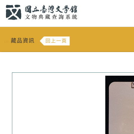
跳到主要內容
:::
藏品資訊
回上一頁
:::