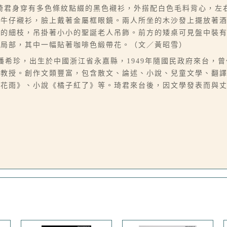
琦君身穿有多色條紋點綴的黑色襯衫，外搭配白色毛料背心，左
與牛仔襯衫，臉上戴著金屬框眼鏡。兩人所坐的木沙發上擺放著
出的細枝，吊掛著小小的聖誕老人吊飾。前方的矮桌可見盤中裝
畫局部，其中一幅貼著咖啡色緞帶花。（文／黃昭雪）
07），本名潘希珍，出生於中國浙江省永嘉縣，1949年隨國民政府來
學教授。創作文類豐富，包含散文、論述、小說、兒童文學、翻
桂花雨》、小說《橘子紅了》等。琦君來台後，因文學發表而與