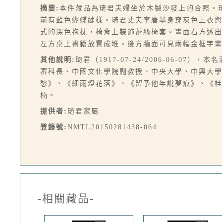
摘要:
本件藏品為琦君夫婦坐於木製沙發上的合照。
前有藍色蝴蝶繡樣。琦君丈夫李唐基身穿灰色上衣
式的深色抱枕，椅背上裝飾蕾絲椅套。畫面右方透
左方桌上書籍放置成堆。後方牆面可見兩幅金框字
其他說明:
琦君（1917-07-24/2006-06-
審科長、中國文化學院副教授、中央大學、中興大
愁》、《細雨燈花落》、《留予他年說夢痕》、《
楠。
提供者:
琦君家屬
登錄號:
NMTL20150281438-064
-相關藏品-