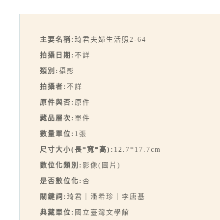
主要名稱:
琦君夫婦生活照2-64
拍攝日期:
不詳
類別:
攝影
拍攝者:
不詳
原件與否:
原件
藏品層次:
單件
數量單位:
1張
尺寸大小(長*寬*高):
12.7*17.7cm
數位化類別:
影像(圖片)
是否數位化:
否
關鍵詞:
琦君｜潘希珍｜李唐基
典藏單位:
國立臺灣文學館