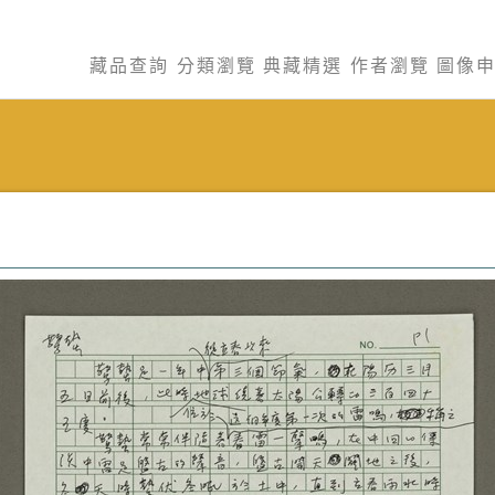
藏品查詢
分類瀏覽
典藏精選
作者瀏覽
圖像