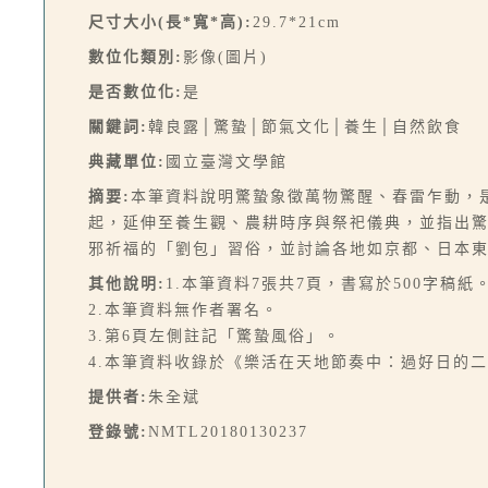
尺寸大小(長*寬*高):
29.7*21cm
數位化類別:
影像(圖片)
是否數位化:
是
關鍵詞:
韓良露│驚蟄│節氣文化│養生│自然飲食
典藏單位:
國立臺灣文學館
摘要:
本筆資料說明驚蟄象徵萬物驚醒、春雷乍動，
起，延伸至養生觀、農耕時序與祭祀儀典，並指出
邪祈福的「劉包」習俗，並討論各地如京都、日本
其他說明:
1.本筆資料7張共7頁，書寫於500字稿紙
2.本筆資料無作者署名。
3.第6頁左側註記「驚蟄風俗」。
4.本筆資料收錄於《樂活在天地節奏中：過好日的二十
提供者:
朱全斌
登錄號:
NMTL20180130237