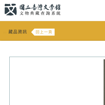
跳到主要內容
:::
藏品資訊
回上一頁
:::