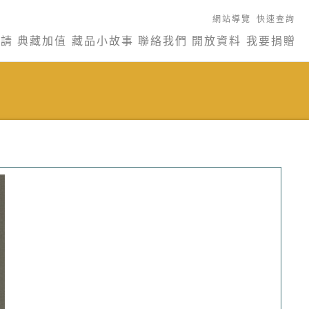
網站導覽
快速查詢
申請
典藏加值
藏品小故事
聯絡我們
開放資料
我要捐贈