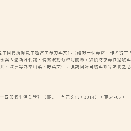
是中國傳統節氣中極富生命力與文化底蘊的一個節點。作者從古
驚蟄與人體新陳代謝、情緒波動有密切關聯，須慎防季節性過敏
東北、歐洲等春季山菜、野菜文化，強調回歸自然與節令調養之
。
四節氣生活美學》（臺北：有鹿文化，2014），頁54-65。