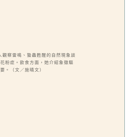
人觀察雷鳴、蟄蟲甦醒的自然現象談
與花粉症。飲食方面，她介紹象徵驅
必要。（文／施晴文）