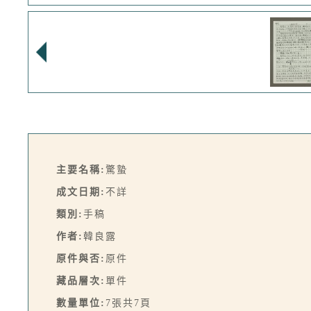
主要名稱:
驚蟄
成文日期:
不詳
類別:
手稿
作者:
韓良露
原件與否:
原件
藏品層次:
單件
數量單位:
7張共7頁