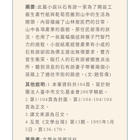
摘要:
此篇小說以石有諒一家為了開設工
廠生產竹紙與乾筍而搬到山中的生活為
開頭，內容描繪了山林居民們的日常、
山中各項產業的面貌、原住民部落的狀
況，也用了一些篇幅描述與猴子鬥智鬥
力的過程。小說結尾經營產業有小成的
石有諒卻因為債主提出無理要求，雙方
發生衝突，毆打人的石有諒被關進派出
所。聽到消息的石有諒妻子帶著兩個小
孩踏上了通往市街的路途。(文/趙哲偉)
其他說明:
1.本筆資料共104頁，寫於財
團法人臺中市文化基金會200字稿紙。
2.第1/104頁為封面，第2/104-104/104
頁為正文。
3.譯文來源為日文。
4.互見《文學台灣》第13期，1995年1月
5日，頁136-170。
提供者:
文學台灣雜誌社