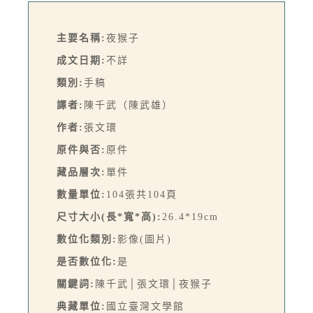
主要名稱:
夜猴子
成文日期:
不詳
類別:
手稿
譯者:
陳千武（陳武雄）
作者:
張文環
原件與否:
原件
藏品層次:
單件
數量單位:
104張共104頁
尺寸大小(長*寬*高):
26.4*19cm
數位化類別:
影像(圖片)
是否數位化:
是
關鍵詞:
陳千武│張文環│夜猴子
典藏單位:
國立臺灣文學館