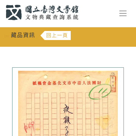
跳到主要內容
:::
藏品資訊
回上一頁
:::