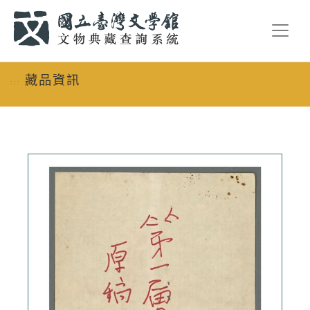
跳到主要內容
:::
藏品資訊
回上一頁
:::