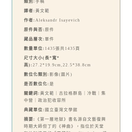
類別:
手稿
譯者:
黃文範
作者:
Aleksandr Isayevich
原件與否:
原件
藏品層次:
單件
數量單位:
1435張共1435頁
尺寸大小(長*寬*
高):
27.2*19.9cm,22.5*38.8cm
數位化類別:
影像(圖片)
是否數位化:
是
關鍵詞:
黃文範｜古拉格群島｜冷戰｜集
中營｜政治犯收容所
典藏單位:
國立臺灣文學館
摘要:
《第一層地獄》書名源自文藝復興
時期大師但丁的《神曲》，指位於天堂