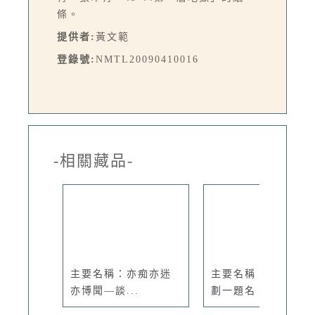
條。
提供者:
黃文範
登錄號:
NMTL20090410016
-相關藏品-
主要名稱：亦痴亦迷
主要名稱：孩子的話
亦博聞—談...
劃一題名：...