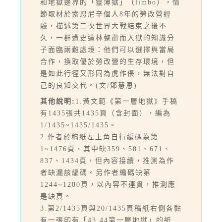
和地獄邊界的「靈薄獄」（limbo），情
節取材於索忍尼辛個人8年的勞改營經
驗，描述第二次世界大戰結束之後不
久，一群遭史達林整肅而入獄的知識分
子面臨兩難處境：他們可以選擇與當局
合作，換取優於勞改營的生存環境，但
是如此行徑又形同為虎作倀，無法對自
己的良知交代。(文/鄧慧恩)
其他說明:
1.黃文範《第一層地獄》手稿
有1435張共1435頁（含封面），編為
1/1435~1435/1435。
2.作者於稿紙左上角自行編碼為第
1~1476頁，其中缺359、581、671、
837、1434頁，但內容接續，推測為作
者缺漏該編碼。另作者編碼缺第
1244~1280頁，以內容不連貫，推測應
是缺頁。
3.第2/1435頁與20/1435頁稿紙右側各黏
有一張印有「43 44第一層地獄」的紙