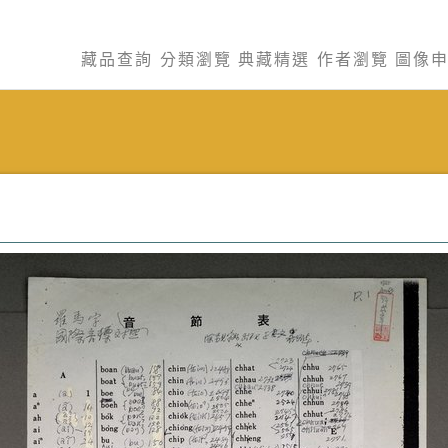
藏品查詢
分類瀏覽
典藏精選
作者瀏覽
圖像