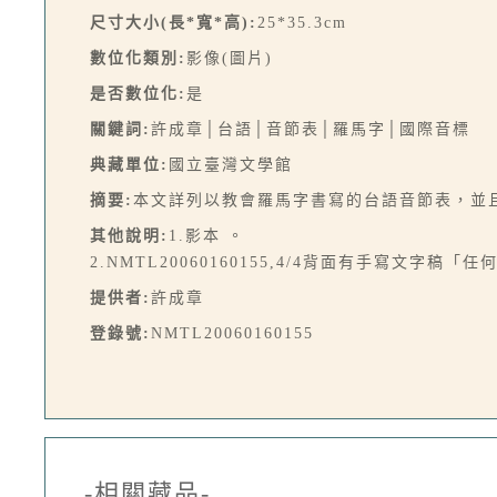
尺寸大小(長*寬*高):
25*35.3cm
數位化類別:
影像(圖片)
是否數位化:
是
關鍵詞:
許成章│台語│音節表│羅馬字│國際音標
典藏單位:
國立臺灣文學館
摘要:
本文詳列以教會羅馬字書寫的台語音節表，並且
其他說明:
1.影本 。
2.NMTL20060160155,4/4背面有手寫文字稿「
提供者:
許成章
登錄號:
NMTL20060160155
-相關藏品-