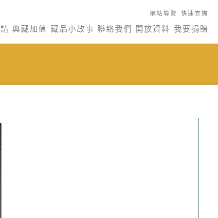
網站導覽
快速查詢
申請
典藏加值
藏品小故事
聯絡我們
開放資料
我要捐贈