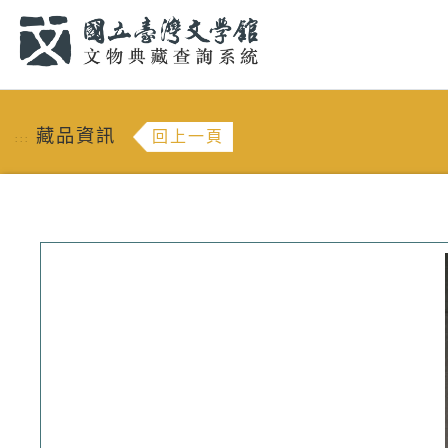
跳到主要內容
:::
藏品資訊
回上一頁
:::