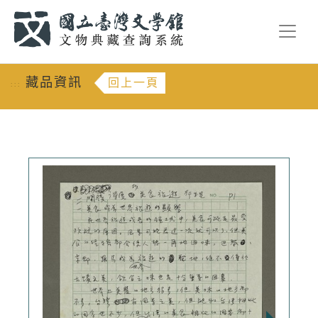
跳到主要內容
:::
藏品資訊
回上一頁
:::