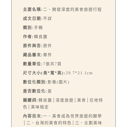
主要名稱:
二、開發深度的美食旅遊行程
成文日期:
不詳
類別:
手稿
作者:
韓良露
原件與否:
原件
藏品層次:
單件
數量單位:
7張共7頁
尺寸大小(長*寬*高):
29.7*21.1cm
數位化類別:
影像(圖片)
是否數位化:
是
關鍵詞:
韓良露│深度旅遊│美食│在地特
色│美味檢定
內容目次:
一、美食成為世界旅遊的顯學
│二、台灣的美食的特色│三、企劃美味