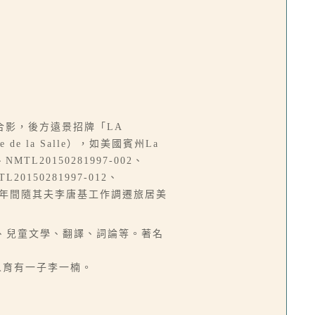
影，後方遠景招牌「LA
e la Salle），如美國賓州La
TL20150281997-002、
TL20150281997-012、
004年間隨其夫李唐基工作調遷旅居美
、小說、兒童文學、翻譯、詞論等。著名
兩人育有一子李一楠。