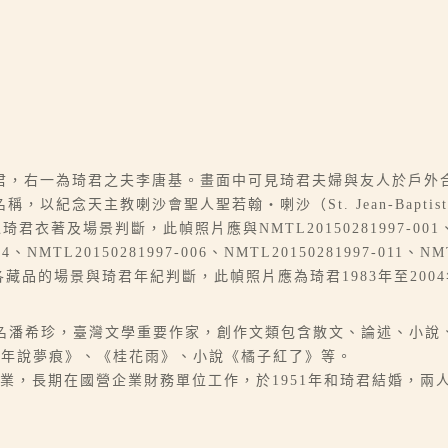
君，右一為琦君之夫李唐基。畫面中可見琦君夫婦與友人於戶外合
念天主教喇沙會聖人聖若翰‧喇沙（St. Jean-Baptiste d
琦君衣著及場景判斷，此幀照片應與NMTL20150281997-001、NM
04、NMTL20150281997-006、NMTL20150281997-011、NM
像，而以各藏品的場景與琦君年紀判斷，此幀照片應為琦君1983年至2
06-07），本名潘希珍，臺灣文學重要作家，創作文類包含散文、論述
他年說夢痕》、《桂花雨》、小說《橘子紅了》等。
學經濟系畢業，長期在國營企業財務單位工作，於1951年和琦君結婚，