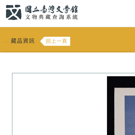
跳到主要內容
:::
藏品資訊
回上一頁
:::