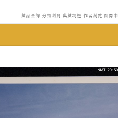
藏品查詢
分類瀏覽
典藏精選
作者瀏覽
圖像