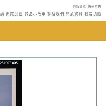
網站導覽
快速查詢
申請
典藏加值
藏品小故事
聯絡我們
開放資料
我要捐贈