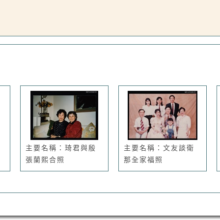
主要名稱：琦君與殷
主要名稱：文友談衛
張蘭熙合照
那全家福照