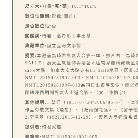
尺寸大小(長*寬*高):
10.1*10cm
數位化類別:
影像(圖片)
是否數位化:
否
關鍵詞:
琦君｜潘希珍｜李唐基
典藏單位:
國立臺灣文學館
摘要:
本藏品為琦君與友人合影一幀，照片右二為琦
SALLE」為天主教信仰與法語地區常見機構或地區名稱，以紀
salle大學、加拿大安大略亦有La Salle地區，因此以
NMTL20150281997-003、NMTL20150281997-0
NMTL20150281997-013為同日出遊時影
國紐澤西期間與友人出遊合影。（文／陳柏宇）
其他說明:
1.琦君（1917-07-24/2006-
作品有散文集《煙愁》、《細雨燈花落》、《留予
2.李唐基（1921/2013-12-29），復旦大
提供者:
琦君家屬
登錄號:
NMTL20150281997-005