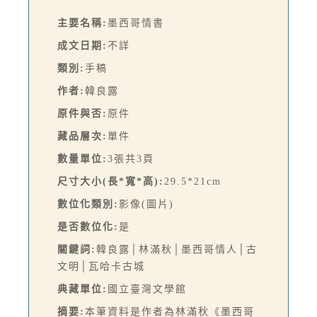
主要名稱:
墨西哥情書
成文日期:
不詳
類別:
手稿
作者:
韓良露
原件與否:
原件
藏品層次:
單件
數量單位:
3張共3頁
尺寸大小(長*寬*高):
29.5*21cm
數位化類別:
影像(圖片)
是否數位化:
是
關鍵詞:
韓良露│林滿秋│墨西哥情人│古
文明│瓦哈卡古城
典藏單位:
國立臺灣文學館
摘要:
本筆資料是作者為林滿秋《墨西哥