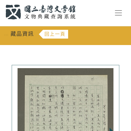
跳到主要內容
:::
藏品資訊
回上一頁
:::