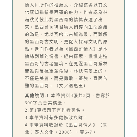
情人》所作的推薦文，介紹該書以其文
化感知描繪墨西哥的魅力。作者認為林
滿秋將彼此對墨西哥的情愫表達了出
來，墨西哥彷彿召喚人們奔向生命原始
的滿足，尤以瓦哈卡古城為最；而難解
的墨西哥古文明，更促人探尋文明的原
點。進而作者以為《墨西哥情人》是本
抽絲剝繭的情書，經由探索，慢慢走進
墨西哥的古老靈魂。在見證墨西哥叢林
苦難與反抗軍革命後，林秋滿愛上的，
不僅是美麗，而是勇敢、堅強、直面苦
難的墨西哥。（文／温惠玉）
其他說明:
1.本筆資料3張共3頁，書寫於
300字真善美稿紙。
2.第1頁標題下有作者署名。
3.本筆資料有多處修改痕跡。
4.本筆資料收錄於《墨西哥情人》（臺
北：野人文化，2008），頁6-7。