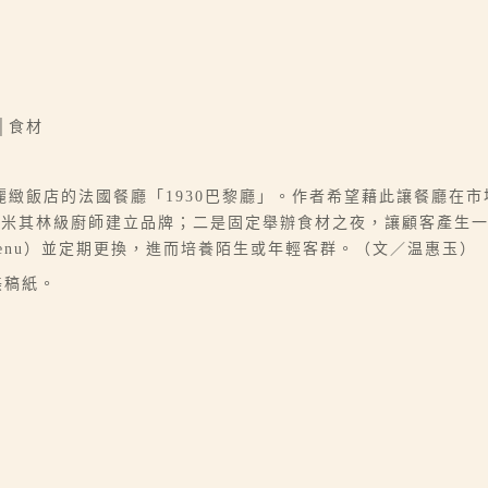
│食材
緻飯店的法國餐廳「1930巴黎廳」。作者希望藉此讓餐廳在
米其林級廚師建立品牌；二是固定舉辦食材之夜，讓顧客產生一定
 Menu）並定期更換，進而培養陌生或年輕客群。（文／温惠玉）
美稿紙。