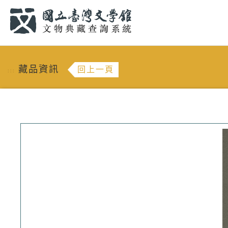
跳到主要內容
:::
藏品資訊
回上一頁
:::