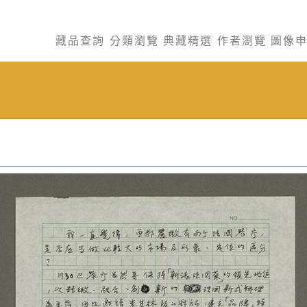
藏品查詢
分類瀏覽
典藏精選
作者瀏覽
圖像