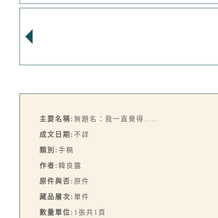
主要名稱:
無題名：我一直覺得……
成文日期:
不詳
類別:
手稿
作者:
韓良露
原件與否:
原件
藏品層次:
單件
數量單位:
1張共1頁