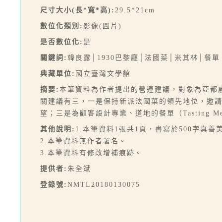
尺寸大小(長*寬*高):
29.5*21cm
數位化類別:
影像(圖片)
是否數位化:
是
關鍵詞:
韓良露│1930巴黎廳│法國菜│米其林│餐單
典藏單位:
國立臺灣文學館
摘要:
本筆資料為作者提出的營運建議，對象為亞都麗
關建議有三，一是保持新派法國菜的領先地位，邀請
望；三是為顧客設計專業、道地的餐單（Tasting
其他說明:
1.本筆資料1張共1頁，書寫於500字真善
2.本筆資料無作者署名。
3.本筆資料有修改增補痕跡。
提供者:
朱全斌
登錄號:
NMTL20180130075