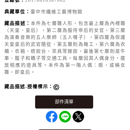
登錄號：
20170010307002
典藏單位：
臺中市纖維工藝博物館
藏品描述：
本件為七層雛人形，包含最上層為內裡雛
（天皇、皇后），第二層為服侍帝后的女官，第三層
為演奏音樂的五人樂師（五人囃子），第四層為保護
天皇皇后的武官隨從，第五層則為雜工，第六層為衣
櫃、衣箱、梳妝台、茶具等嫁妝，最後第七層則是牛
車、籠子和轎子等交通工具。每層因其人偶身分，擺
放相應的道具等。本件為第一階人偶：姬，或稱女
雛，即皇后。
藏品描述-授權標示：