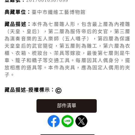
登錄號：
20170010307099
典藏單位：
臺中市纖維工藝博物館
藏品描述：
本件為七層雛人形，包含最上層為內裡雛
（天皇、皇后），第二層為服侍帝后的女官，第三層
為演奏音樂的五人樂師（五人囃子），第四層為保護
天皇皇后的武官隨從，第五層則為雜工，第六層為衣
櫃、衣箱、梳妝台、茶具等嫁妝，最後第七層則是牛
車、籠子和轎子等交通工具。每層因其人偶身分，擺
放相應的道具等。本件為夾具，應為固定人偶用的夾
子。
藏品描述-授權標示：