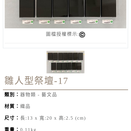
圖檔授權標示:
雛人型祭壇-17
類別：
器物類 - 藝文品
材質：
織品
尺寸：
長:13 x 寬:20 x 高:2.5 (cm)
重量：
0.11kg