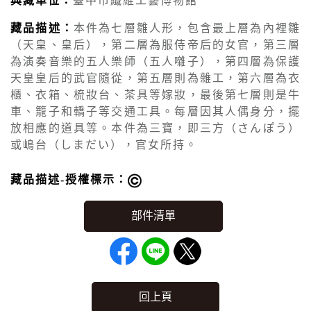
典藏單位：
臺中市纖維工藝博物館
藏品描述：
本件為七層雛人形，包含最上層為內裡雛
（天皇、皇后），第二層為服侍帝后的女官，第三層
為演奏音樂的五人樂師（五人囃子），第四層為保護
天皇皇后的武官隨從，第五層則為雜工，第六層為衣
櫃、衣箱、梳妝台、茶具等嫁妝，最後第七層則是牛
車、籠子和轎子等交通工具。每層因其人偶身分，擺
放相應的道具等。本件為三寶，即三方（さんぽう）
或嶋台（しまだい），官女所持。
藏品描述-授權標示：
回上頁