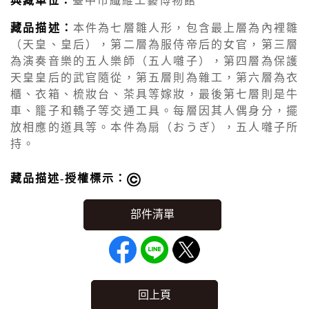
典藏單位：
臺中市纖維工藝博物館
藏品描述：
本件為七層雛人形，包含最上層為內裡雛
（天皇、皇后），第二層為服侍帝后的女官，第三層
為演奏音樂的五人樂師（五人囃子），第四層為保護
天皇皇后的武官隨從，第五層則為雜工，第六層為衣
櫃、衣箱、梳妝台、茶具等嫁妝，最後第七層則是牛
車、籠子和轎子等交通工具。每層因其人偶身分，擺
放相應的道具等。本件為扇（おうぎ），五人囃子所
持。
藏品描述-授權標示：
回上頁