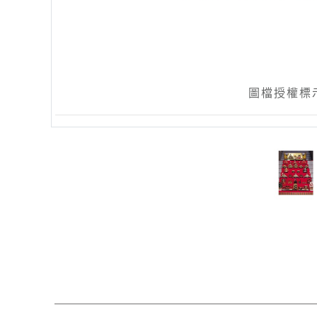
圖檔授權標