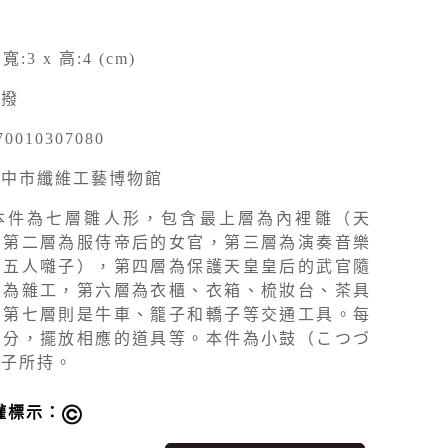
 寬:3 x 高:4 (cm)
移撥
70010307080
臺中市纖維工藝博物館
本件為七層雛人形，包含最上層為內裡雛（天
，第二層為服侍帝后的女官，第三層為演奏音樂
（五人囃子），第四層為保護天皇皇后的武官隨
則為雜工，第六層為衣櫃、衣箱、梳妝台、茶具
後第七層則是牛車、籠子和轎子等交通工具。每
身分，擺放相應的道具等。本件為小鼓（こつづ
囃子所持。
權標示：