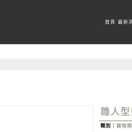
:::
首頁
最新
雛人型
類別：
器物類