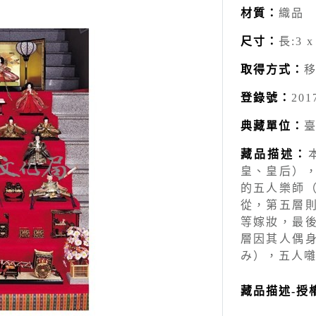
材質：
織品
尺寸：
長:3 x
取得方式：
登錄號：
201
典藏單位：
藏品描述：
皇、皇后）
的五人樂師
從，第五層
等嫁妝，最
層因其人偶
み），五人
藏品描述-授