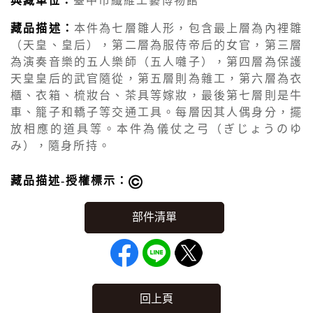
典藏單位：
臺中市纖維工藝博物館
藏品描述：
本件為七層雛人形，包含最上層為內裡雛
（天皇、皇后），第二層為服侍帝后的女官，第三層
為演奏音樂的五人樂師（五人囃子），第四層為保護
天皇皇后的武官隨從，第五層則為雜工，第六層為衣
櫃、衣箱、梳妝台、茶具等嫁妝，最後第七層則是牛
車、籠子和轎子等交通工具。每層因其人偶身分，擺
放相應的道具等。本件為儀仗之弓（ぎじょうのゆ
み），隨身所持。
藏品描述-授權標示：
回上頁