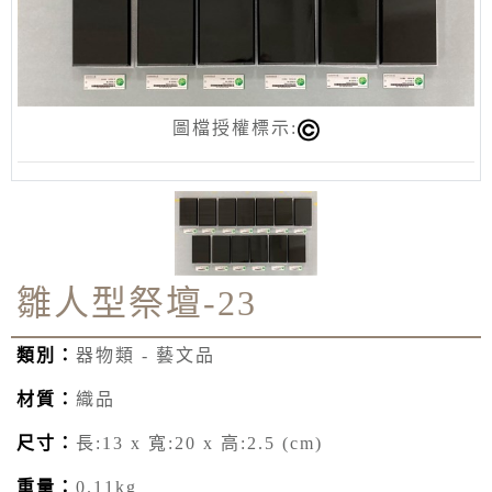
圖檔授權標示:
雛人型祭壇-23
類別：
器物類 - 藝文品
材質：
織品
尺寸：
長:13 x 寬:20 x 高:2.5 (cm)
重量：
0.11kg