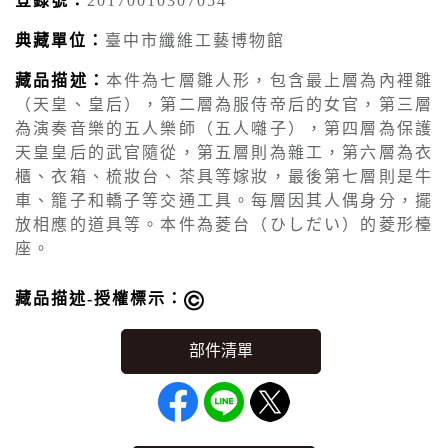
登錄號：
20170010307054
典藏單位：
臺中市纖維工藝博物館
藏品描述：
本件為七層雛人形，包含最上層為內裡雛
（天皇、皇后），第二層為服侍帝后的女官，第三層
為演奏音樂的五人樂師（五人囃子），第四層為保護
天皇皇后的武官隨從，第五層則為雜工，第六層為衣
櫃、衣箱、梳妝台、茶具等嫁妝，最後第七層則是牛
車、籠子和轎子等交通工具。每層因其人偶身分，擺
放相應的道具等。本件為菱台（ひしだい）的菱形檯
座。
藏品描述-授權標示：