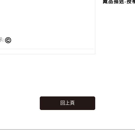
藏品描述-授
示:
回上頁