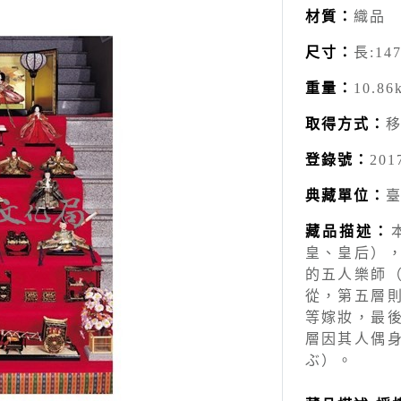
材質：
織品
尺寸：
長:147
重量：
10.86
取得方式：
登錄號：
201
典藏單位：
藏品描述：
皇、皇后）
的五人樂師
從，第五層
等嫁妝，最
層因其人偶
ぶ）。