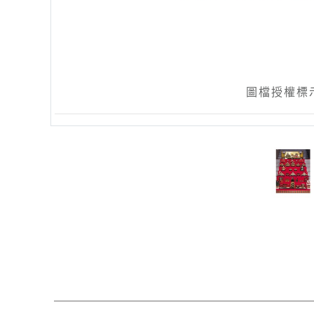
圖檔授權標