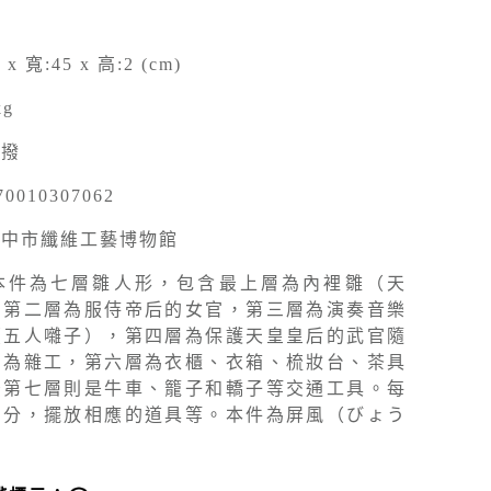
 x 寬:45 x 高:2 (cm)
kg
移撥
70010307062
臺中市纖維工藝博物館
本件為七層雛人形，包含最上層為內裡雛（天
，第二層為服侍帝后的女官，第三層為演奏音樂
（五人囃子），第四層為保護天皇皇后的武官隨
則為雜工，第六層為衣櫃、衣箱、梳妝台、茶具
後第七層則是牛車、籠子和轎子等交通工具。每
身分，擺放相應的道具等。本件為屏風（びょう