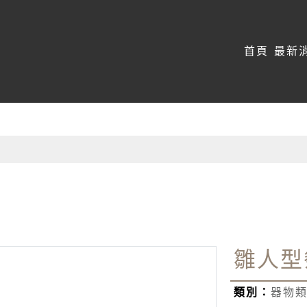
:::
首頁
最新
雛人型
類別：
器物類