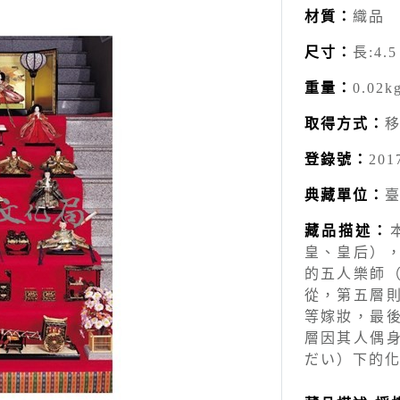
材質：
織品
尺寸：
長:4.5
重量：
0.02k
取得方式：
登錄號：
201
典藏單位：
藏品描述：
皇、皇后）
的五人樂師
從，第五層
等嫁妝，最
層因其人偶
だい）下的