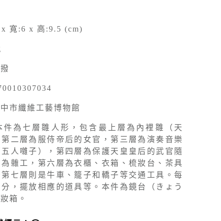
 x 寬:6 x 高:9.5 (cm)
g
移撥
70010307034
臺中市纖維工藝博物館
本件為七層雛人形，包含最上層為內裡雛（天
，第二層為服侍帝后的女官，第三層為演奏音樂
（五人囃子），第四層為保護天皇皇后的武官隨
則為雜工，第六層為衣櫃、衣箱、梳妝台、茶具
後第七層則是牛車、籠子和轎子等交通工具。每
身分，擺放相應的道具等。本件為鏡台（きょう
化妝箱。