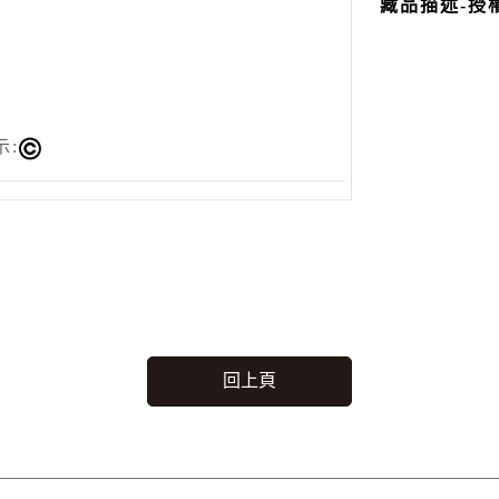
藏品描述-授
示:
回上頁