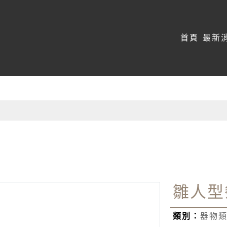
:::
首頁
最新
雛人型
類別：
器物類