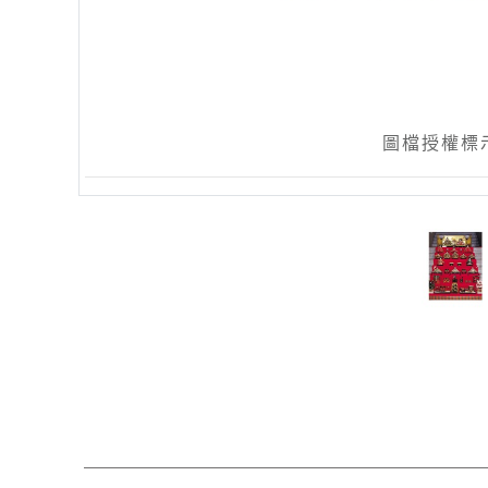
圖檔授權標