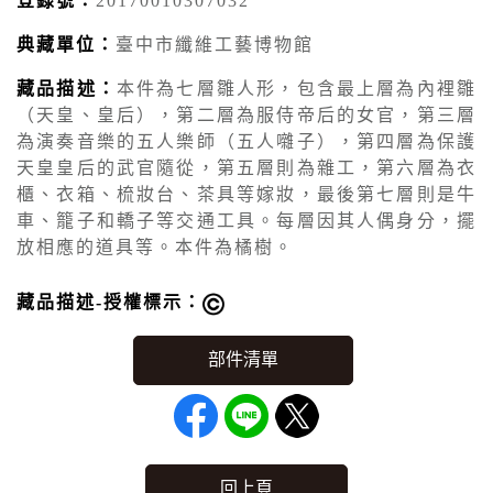
登錄號：
20170010307032
典藏單位：
臺中市纖維工藝博物館
藏品描述：
本件為七層雛人形，包含最上層為內裡雛
（天皇、皇后），第二層為服侍帝后的女官，第三層
為演奏音樂的五人樂師（五人囃子），第四層為保護
天皇皇后的武官隨從，第五層則為雜工，第六層為衣
櫃、衣箱、梳妝台、茶具等嫁妝，最後第七層則是牛
車、籠子和轎子等交通工具。每層因其人偶身分，擺
放相應的道具等。本件為橘樹。
藏品描述-授權標示：
回上頁