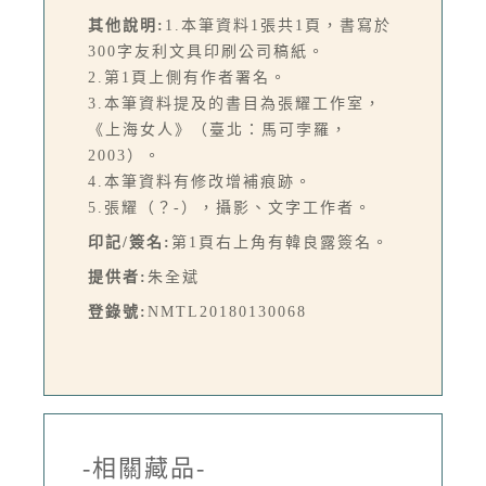
其他說明:
1.本筆資料1張共1頁，書寫於
300字友利文具印刷公司稿紙。
2.第1頁上側有作者署名。
3.本筆資料提及的書目為張耀工作室，
《上海女人》（臺北：馬可孛羅，
2003）。
4.本筆資料有修改增補痕跡。
5.張耀（？-），攝影、文字工作者。
印記/簽名:
第1頁右上角有韓良露簽名。
提供者:
朱全斌
登錄號:
NMTL20180130068
-相關藏品-