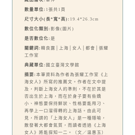
數量單位:
1張共1頁
尺寸大小(長*寬*高):
19.4*26.3cm
數位化類別:
影像(圖片)
是否數位化:
是
關鍵詞:
韓良露│上海│女人│都會│張耀
工作室
典藏單位:
國立臺灣文學館
摘要:
本筆資料為作者為張耀工作室《上
海女人》所寫的推薦文。作者在文中提
及，判斷上海女人的準則，不在於其是
否出生於上海，而在於身子要有些嬌
小、神態要保持鮮狀、性格要能甩刁、
再學上一口溜得轉的上海話。由此可
見，所謂的「上海女人」是一種隱喻，
散發著大都會氣質，而讀者透過《上海
女人》將能探知一二。（文／温惠玉）