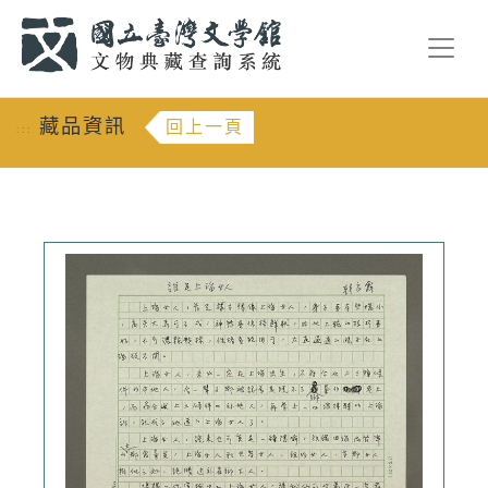
跳到主要內容
:::
藏品資訊
回上一頁
:::