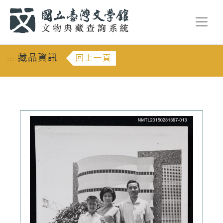
跳到主要內容
:::
藏品資訊
回上一頁
:::