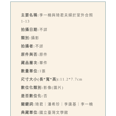
主要名稱:
李一楠與琦君夫婦於室外合照
1-13
拍攝日期:
不詳
類別:
攝影
拍攝者:
不詳
原件與否:
原件
藏品層次:
單件
數量單位:
1張
尺寸大小(長*寬*高):
11.2*7.7cm
數位化類別:
影像(圖片)
是否數位化:
否
關鍵詞:
琦君｜潘希珍｜李唐基｜李一楠
典藏單位:
國立臺灣文學館