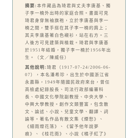
摘要:
本件藏品為琦君與丈夫李唐基、獨
子李一楠外出時的家庭合照。畫面可見
琦君身穿無袖旗袍，立於李唐基與李一
楠之間，雙手搭在其子李一楠的肩上；
其夫李唐基著白色襯衫，站在右方。三
人後方可見建築與植栽。琦君與李唐基
於1951年結婚，獨子李一楠於1956年出
生。（文／陳威任）
其他說明:
琦君（1917-07-24/2006-06-
07），本名潘希珍，出生於中國浙江省
永嘉縣，1949年隨國民政府來台，曾任
高檢處紀錄股長、司法行政部編審科
長、中國文化學院副教授、中央大學、
中興大學教授。創作文類豐富，包含散
文、論述、小說、兒童文學、翻譯、詞
論等。著名作品有散文集《煙愁》、
《細雨燈花落》、《留予他年說夢
痕》、《桂花雨》、小說《橘子紅了》