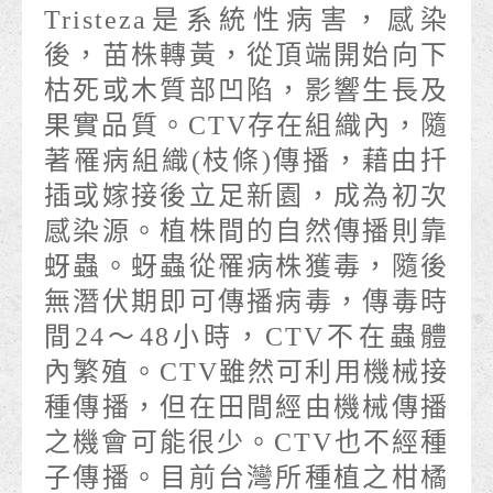
Tristeza是系統性病害，感染
後，苗株轉黃，從頂端開始向下
枯死或木質部凹陷，影響生長及
果實品質。CTV存在組織內，隨
著罹病組織(枝條)傳播，藉由扦
插或嫁接後立足新園，成為初次
感染源。植株間的自然傳播則靠
蚜蟲。蚜蟲從罹病株獲毒，隨後
無潛伏期即可傳播病毒，傳毒時
間24～48小時，CTV不在蟲體
內繁殖。CTV雖然可利用機械接
種傳播，但在田間經由機械傳播
之機會可能很少。CTV也不經種
子傳播。目前台灣所種植之柑橘