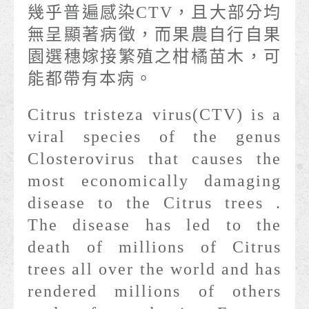
幾乎普遍感染CTV，且大部分均
無呈顯著病徵，而果農自行自果
園選穗嫁接繁殖之柑橘苗木，可
能都帶有本病。
Citrus tristeza virus(CTV) is a
viral species of the genus
Closterovirus that causes the
most economically damaging
disease to the Citrus trees .
The disease has led to the
death of millions of Citrus
trees all over the world and has
rendered millions of others