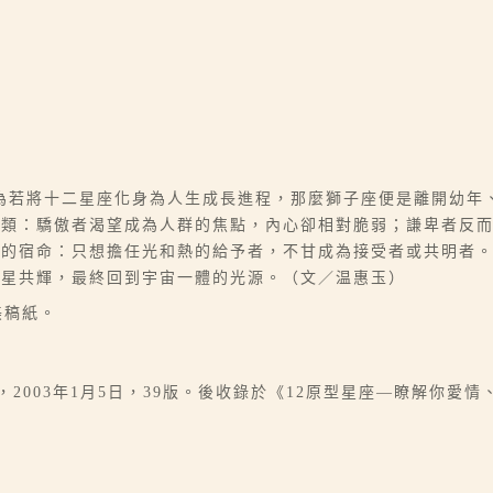
為若將十二星座化身為人生成長進程，那麼獅子座便是離開幼年
大類：驕傲者渴望成為人群的焦點，內心卻相對脆弱；謙卑者反
同的宿命：只想擔任光和熱的給予者，不甘成為接受者或共明者
行星共輝，最終回到宇宙一體的光源。（文／温惠玉）
美稿紙。
l》，2003年1月5日，39版。後收錄於《12原型星座—瞭解你