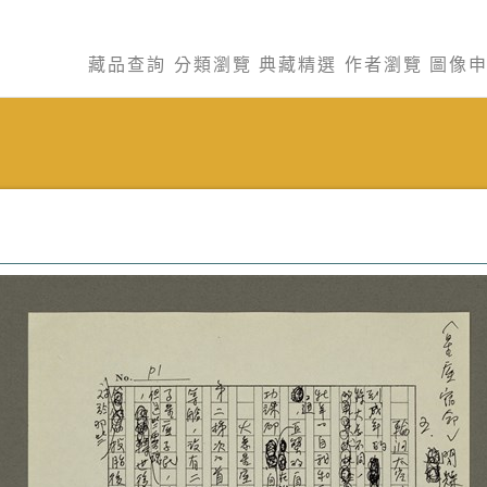
藏品查詢
分類瀏覽
典藏精選
作者瀏覽
圖像