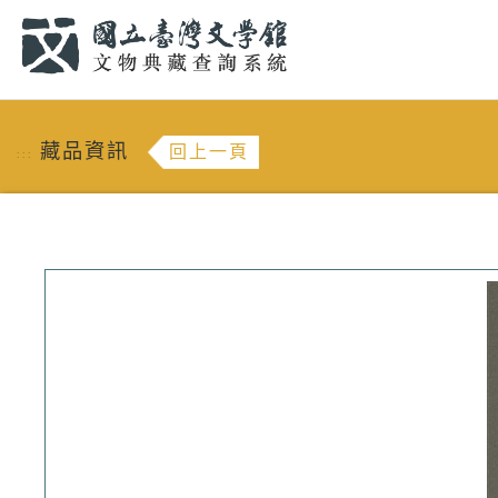
跳到主要內容
:::
藏品資訊
回上一頁
:::