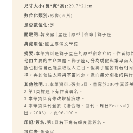
尺寸大小(長*寬*高):
29.7*21cm
數位化類別:
影像(圖片)
是否數位化:
是
關鍵詞:
韓良露│星座│原型│宿命│獅子座
典藏單位:
國立臺灣文學館
摘要:
本筆資料是獅子星座的原型宿命介紹。作者認
他們主要的生命課題。獅子座可分為驕傲與謙卑兩
態也相信自己能贏取世人注目。但獅子座皆有著相
神，再到領悟太陽與宇宙同源，進而無分別相的與
其他說明:
1.本筆資料5張共5頁，書寫於300字真善
2.第1頁標題下有作者署名。
3.本筆資料有修改增補痕跡。
4.本筆資料刊登於《聯合報．副刊．周日Festiva
田，2003），頁96-100。
印記/簽名:
第1頁右下角有韓良露簽名。
提供者:
朱全斌