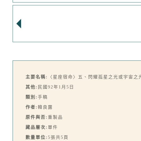
主要名稱:
〈星座宿命〉五、閃耀孤星之光或宇宙之
其他:
民國92年1月5日
類別:
手稿
作者:
韓良露
原件與否:
重製品
藏品層次:
單件
數量單位:
5張共5頁