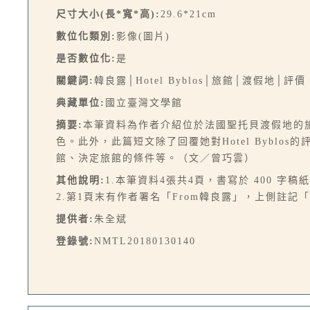
尺寸大小(長*寬*高):
29.6*21cm
數位化類別:
影像(圖片)
是否數位化:
是
關鍵詞:
韓良露│Hotel Byblos│旅館│渡假地│評價
典藏單位:
國立臺灣文學館
摘要:
本筆資料為作者介紹位於法國聖托貝渡假地的旅館
色。此外，此篇短文除了回覆她對Hotel Bybl
館、決定旅館的條件等。（文／曾巧雲）
其他說明:
1.本筆資料4張共4頁，書寫於 400 字稿
2.第1頁末有作者署名「From韓良露」，上側註記「
提供者:
朱全斌
登錄號:
NMTL20180130140