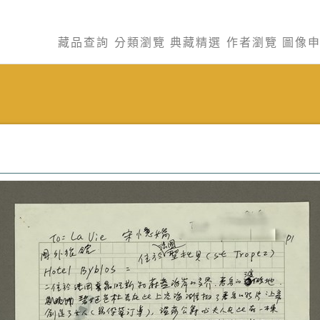
藏品查詢
分類瀏覽
典藏精選
作者瀏覽
圖像