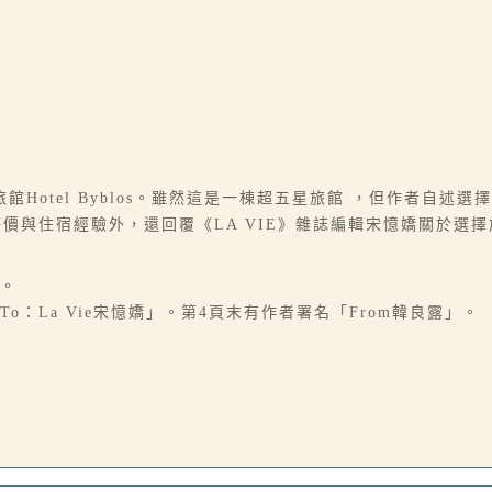
Hotel Byblos。雖然這是一棟超五星旅館 ，但作者自述
os的評價與住宿經驗外，還回覆《LA VIE》雜誌編輯宋憶嬌關於
紙。
To：La Vie宋憶嬌」。第4頁末有作者署名「From韓良露」。