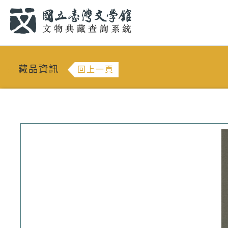
跳到主要內容
:::
藏品資訊
回上一頁
:::