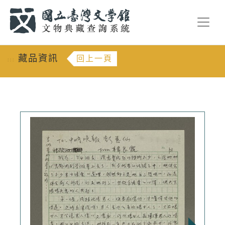
跳到主要內容
:::
藏品資訊
回上一頁
:::