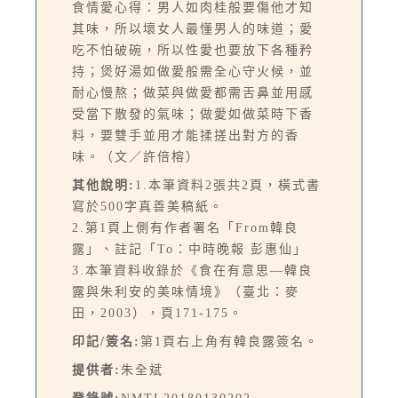
食情愛心得：男人如肉桂般要傷他才知
其味，所以壞女人最懂男人的味道；愛
吃不怕破碗，所以性愛也要放下各種矜
持；煲好湯如做愛般需全心守火候，並
耐心慢熬；做菜與做愛都需舌鼻並用感
受當下散發的氣味；做愛如做菜時下香
料，要雙手並用才能揉搓出對方的香
味。（文／許倍榕）
其他說明:
1.本筆資料2張共2頁，橫式書
寫於500字真善美稿紙。
2.第1頁上側有作者署名「From韓良
露」、註記「To：中時晚報 彭惠仙」
3.本筆資料收錄於《食在有意思—韓良
露與朱利安的美味情境》（臺北：麥
田，2003），頁171-175。
印記/簽名:
第1頁右上角有韓良露簽名。
提供者:
朱全斌