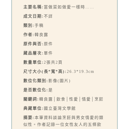
主要名稱:
當做菜如做愛一樣時……
成文日期:
不詳
類別:
手稿
作者:
韓良露
原件與否:
原件
藏品層次:
單件
數量單位:
2張共2頁
尺寸大小(長*寬*高):
26.3*19.3cm
數位化類別:
影像(圖片)
是否數位化:
是
關鍵詞:
韓良露│飲食│性愛│情愛│烹飪
典藏單位:
國立臺灣文學館
摘要:
本筆資料談論烹飪與男女情愛的類
似性。作者記錄一位女性友人的五條飲