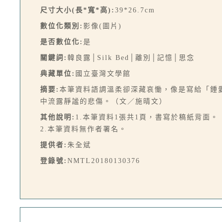
尺寸大小(長*寬*高):
39*26.7cm
數位化類別:
影像(圖片)
是否數位化:
是
關鍵詞:
韓良露│Silk Bed│離別│記憶│思念
典藏單位:
國立臺灣文學館
摘要:
本筆資料語調溫柔卻深藏哀慟，像是寫給「鍾
中流露靜謐的悲傷。（文／施晴文）
其他說明:
1.本筆資料1張共1頁，書寫於稿紙背面。
2.本筆資料無作者署名。
提供者:
朱全斌
登錄號:
NMTL20180130376