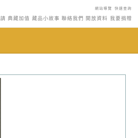
網站導覽
快速查詢
申請
典藏加值
藏品小故事
聯絡我們
開放資料
我要捐贈