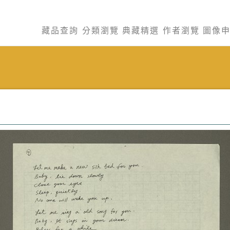
藏品查詢
分類瀏覽
典藏精選
作者瀏覽
圖像