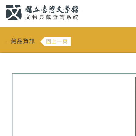
跳到主要內容
:::
藏品資訊
回上一頁
:::