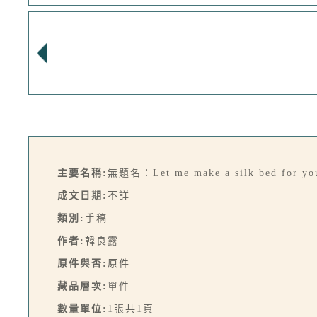
主要名稱:
無題名：Let me make a silk bed for 
成文日期:
不詳
類別:
手稿
作者:
韓良露
原件與否:
原件
藏品層次:
單件
數量單位:
1張共1頁