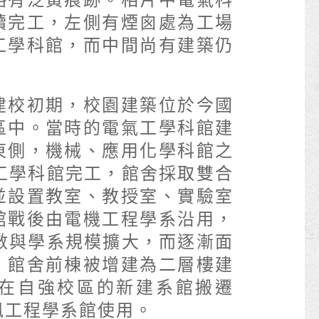
略有泛黃痕跡。相片中電氣科
續完工，左側有煙囪處為工場
工學科館，而中間尚有建築仍
建校初期，校園建築位於今國
區中。當時的電氣工學科館建
東側，機械、應用化學科館之
械工學科館完工，館舍採取雙合
並設置教室、教授室、實驗室
館戰後由電機工程學系沿用，
人數與學系規模擴大，而逐漸面
，館舍前棟被增建為二層樓建
機系在自強校區的新建系館搬遷
訊工程學系館使用。