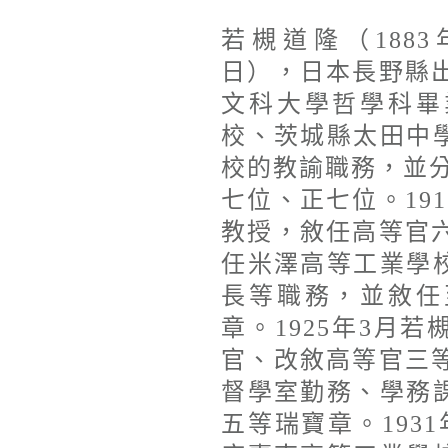
若槻道隆（1883年
日），日本長野縣出
文科大學哲學科畢
校、茨城縣太田中
校的教諭職務，並分別
七位、正七位。19
教授，敘任高等官六
任米澤高等工業學
長等職務，並敘任
章。1925年3月
官、改敘高等官三等
督學室勤務、學務
五等瑞寶章。193