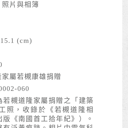
- 照片與相簿
15.1 (cm)
0
隆家屬若槻康雄捐贈
0002-060
為若槻道隆家屬捐贈之「建築
工照，收錄於《若槻道隆相
出版《南國首工拾年紀》）。