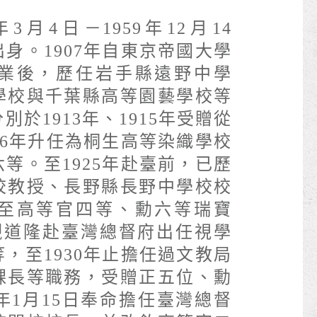
3月4日－1959年12月14
身。1907年自東京帝國大學
業後，歷任岩手縣遠野中學
學校與千葉縣高等園藝學校等
於1913年、1915年受贈從
16年升任為桐生高等染織學校
等。至1925年赴臺前，已歷
校教授、長野縣長野中學校校
至高等官四等、勳六等瑞寶
若槻道隆赴臺灣總督府出任視學
，至1930年止擔任過文教局
課長等職務，受贈正五位、勳
1年1月15日奉命擔任臺灣總督