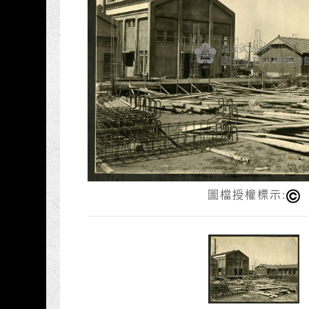
圖檔授權標示: