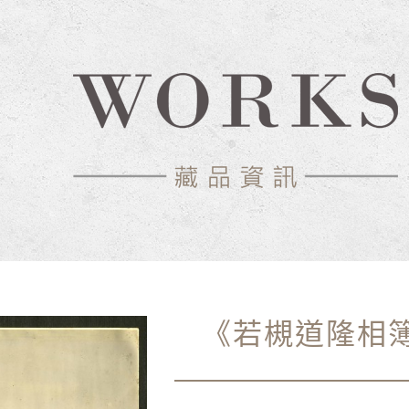
《若槻道隆相