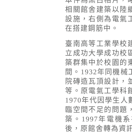
本件為黑白相片，
相關館舍建築以陸
設施，右側為電氣
在搭建鋼筋中。
臺南高等工業學校
立成功大學成功校
築群集中於校園的
間。1932年同機
院磚造瓦頂設計，
等。原電氣工學科
1970年代因學生
臨空間不足的問題
築。1997年電
後，原館舍轉為資