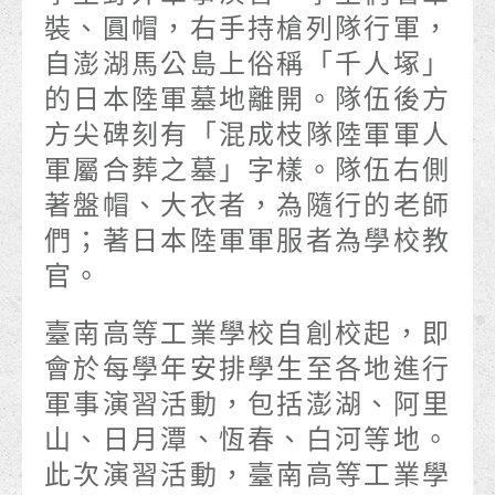
裝、圓帽，右手持槍列隊行軍，
自澎湖馬公島上俗稱「千人塚」
的日本陸軍墓地離開。隊伍後方
方尖碑刻有「混成枝隊陸軍軍人
軍屬合葬之墓」字樣。隊伍右側
著盤帽、大衣者，為隨行的老師
們；著日本陸軍軍服者為學校教
官。
臺南高等工業學校自創校起，即
會於每學年安排學生至各地進行
軍事演習活動，包括澎湖、阿里
山、日月潭、恆春、白河等地。
此次演習活動，臺南高等工業學