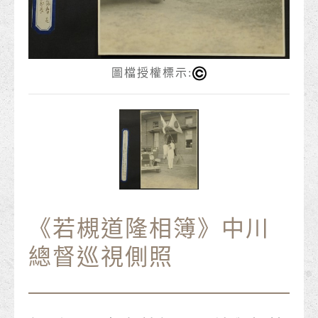
圖檔授權標示:
《若槻道隆相簿》中川
總督巡視側照