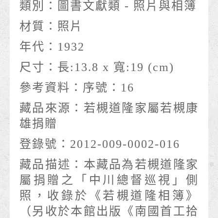
類別：
圖書文獻類 - 照片與相簿
材質：
照片
年代：
1932
尺寸：
長:13.8 x 寬:19 (cm)
參考資料：
序號：16
藏品來源：
若槻道隆家屬若槻康
雄捐贈
登錄號：
2012-009-0002-016
藏品描述：
本藏品為若槻道隆家
屬捐贈之「中川總督巡視」側
照，收錄於《若槻道隆相簿》
（另收於本館出版《南國首工拾