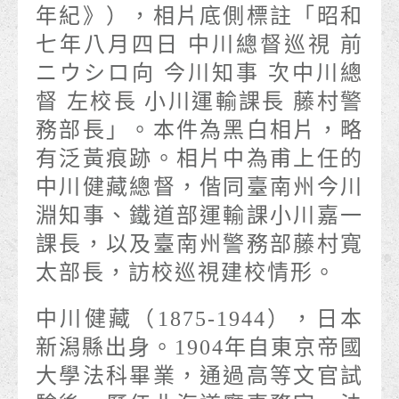
年紀》），相片底側標註「昭和
七年八月四日 中川總督巡視 前
ニウシロ向 今川知事 次中川總
督 左校長 小川運輸課長 藤村警
務部長」。本件為黑白相片，略
有泛黃痕跡。相片中為甫上任的
中川健藏總督，偕同臺南州今川
淵知事、鐵道部運輸課小川嘉一
課長，以及臺南州警務部藤村寬
太部長，訪校巡視建校情形。
中川健藏（1875-1944），日本
新潟縣出身。1904年自東京帝國
大學法科畢業，通過高等文官試