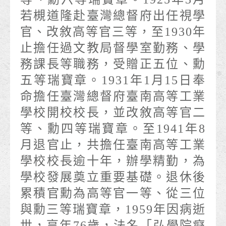
若槻道隆赴臺灣總督府出任視學
官、改敘高等官三等，至1930年
止擔任過文教局督學室勤務、學
務課長等職務，受贈正五位、勳
五等瑞寶章。1931年1月15日奉
命擔任臺灣總督府臺南高等工業
學校開校校長，並改敘高等官二
等、勳四等瑞寶章。至1941年8
月退官止，共擔任臺南高等工業
學校校長逾十年，辦學精勤，為
學校發展奠立重要基礎。退休後
累積官勳為高等官一等、從三位
與勳三等瑞寶章，1959年因病逝
世，享年76歲，法名「弘學院癡