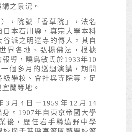
演講之景況。
954），院號「香草院」，法名
自日本石川縣，真宗大學本科
大谷派之明達寺的傳人。其自
訪問世界各地、弘揚佛法，根據
報導，曉烏敏氏於1933年10
期一個多月的巡迴演講，期間
各級學校、會社與寺院等，足
與宜蘭等地。
3月4日－1959年12月14
身。1907年自東京帝國大學
業後，歷任岩手縣遠野中學
學校與千葉縣高等園藝學校等