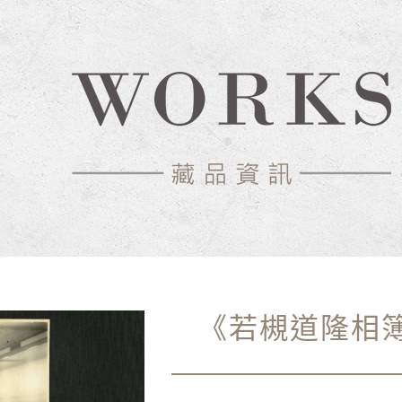
《若槻道隆相