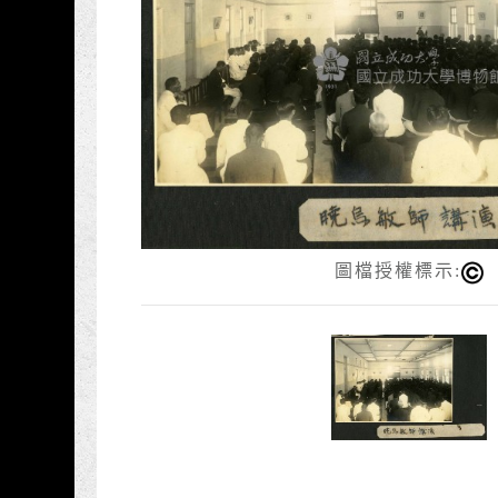
圖檔授權標示: