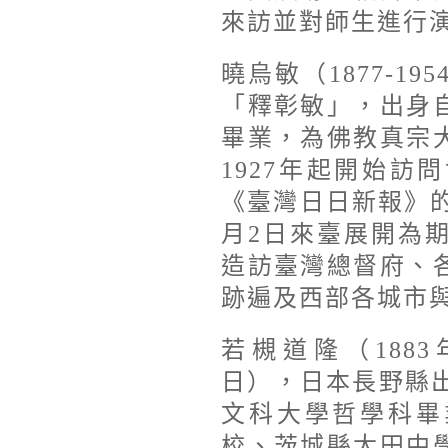
來訪並對師生進行
曉烏敏（1877-1
「釋彰敏」，出身
畢業，為佛教真宗
1927年起開始
《臺灣日日新報》的
月2日來臺展開為
造訪臺灣總督府、
跡遍及西部各城市
若槻道隆（1883年
日），日本長野縣出
文科大學哲學科畢
校、茨城縣太田中