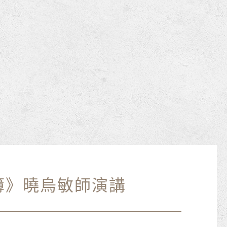
簿》曉烏敏師演講