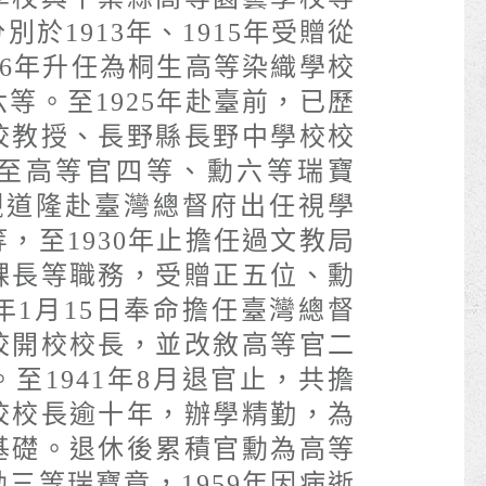
於1913年、1915年受贈從
16年升任為桐生高等染織學校
等。至1925年赴臺前，已歷
校教授、長野縣長野中學校校
至高等官四等、勳六等瑞寶
若槻道隆赴臺灣總督府出任視學
，至1930年止擔任過文教局
課長等職務，受贈正五位、勳
1年1月15日奉命擔任臺灣總督
校開校校長，並改敘高等官二
至1941年8月退官止，共擔
校校長逾十年，辦學精勤，為
基礎。退休後累積官勳為高等
三等瑞寶章，1959年因病逝