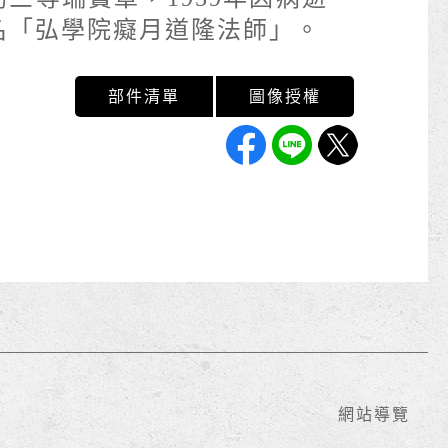
名「弘學院癡月道隆法師」。
網站導覽