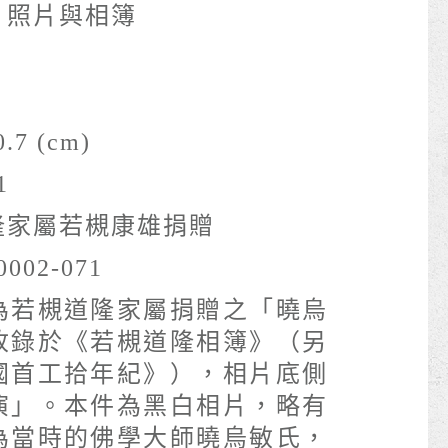
- 照片與相簿
.7 (cm)
1
隆家屬若槻康雄捐贈
0002-071
為若槻道隆家屬捐贈之「曉烏
收錄於《若槻道隆相簿》（另
國首工拾年紀》），相片底側
演」。本件為黑白相片，略有
為當時的佛學大師曉烏敏氏，