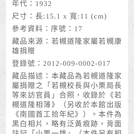
年代：
1932
尺寸：
長:15.1 x 寬:11 (cm)
參考資料：
序號：17
藏品來源：
若槻道隆家屬若槻康
雄捐贈
登錄號：
2012-009-0002-017
藏品描述：
本藏品為若槻道隆家
屬捐贈之「若槻校長與小栗局長
等來訪官員」合照，收錄於《若
槻道隆相簿》（另收於本館出版
《南國首工拾年紀》）。本件為
黑白相片，略有泛黃痕跡，背面
註記「小栗一雄」（本件另有相