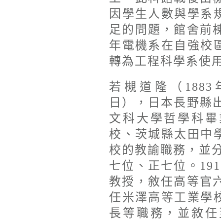
因學生人數與學系
足的問題，館舍前棟
年電機系在自強校
轉為工程科學系使
若槻道隆（1883年
日），日本長野縣出
文科大學哲學科畢
校、茨城縣太田中
校的教諭職務，並分別
七位、正七位。19
教授，敘任高等官六
任米澤高等工業學
長等職務，並敘任