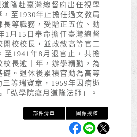
若槻道隆赴臺灣總督府出任視學
，至1930年止擔任過文教局
課長等職務，受贈正五位、勳
1年1月15日奉命擔任臺灣總督
校開校校長，並改敘高等官二
至1941年8月退官止，共擔
校校長逾十年，辦學精勤，為
基礎。退休後累積官勳為高等
三等瑞寶章，1959年因病逝
名「弘學院癡月道隆法師」。