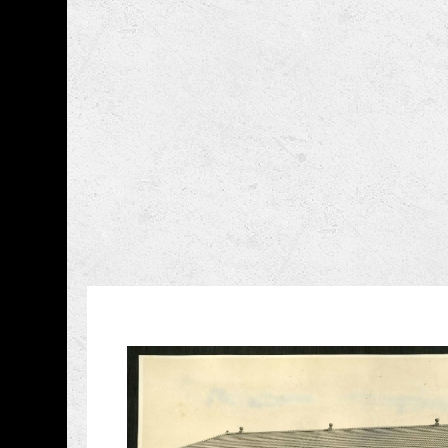
跳到主要內容
國立成功大學博物館
網頁導覽
藏品資訊
:::