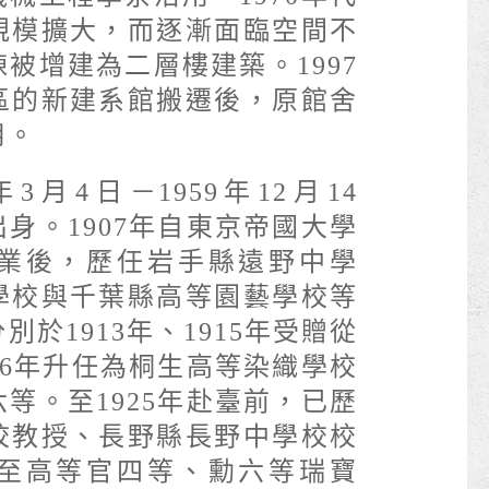
規模擴大，而逐漸面臨空間不
被增建為二層樓建築。1997
區的新建系館搬遷後，原館舍
用。
3月4日－1959年12月14
身。1907年自東京帝國大學
業後，歷任岩手縣遠野中學
學校與千葉縣高等園藝學校等
於1913年、1915年受贈從
16年升任為桐生高等染織學校
等。至1925年赴臺前，已歷
校教授、長野縣長野中學校校
至高等官四等、勳六等瑞寶