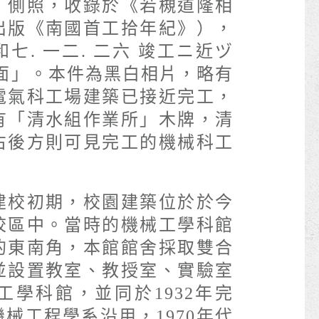
」側照，收錄於《若槻道隆相
出版《南國首工拾年紀》），
七. 一二. 二六 竣工ニ近ヅ
前面」。本件為黑白相片，略有
電氣科工場建築已接近完工，
有「清水組作業所」木牌，清
右後方則可見完工的機械科工
建校初期，校園建築位於於今
校區中。當時的機械工學科館
的東南角，本館館舍採取雙合
並設置教室、教授室、實驗室
工學科館，並同於1932年完
械工程學系沿用，1970年代