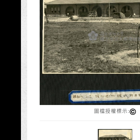
圖檔授權標示: