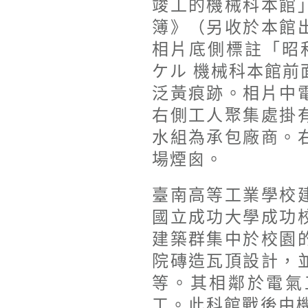
竣工的機械科本館
簿》（另收於本館
相片底側標註「昭和
ケル 機械科本館
泛黃痕跡。相片中
右側工人聚集處掛
水組為承包廠商。
場煙囪。
臺南高等工業學校
國立成功大學成功
建築群集中於校園
院磚造瓦頂設計，
等。其相鄰於電氣
工。此科館戰後由機