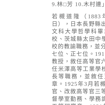
9.林□芳 10.木村
若槻道隆（1883年
日），日本長野縣出
文科大學哲學科畢
校、茨城縣太田中
校的教諭職務，並分別
七位、正七位。19
教授，敘任高等官六
任米澤高等工業學
長等職務，並敘任
章。1925年3月
官、改敘高等官三等
督學室勤務、學務