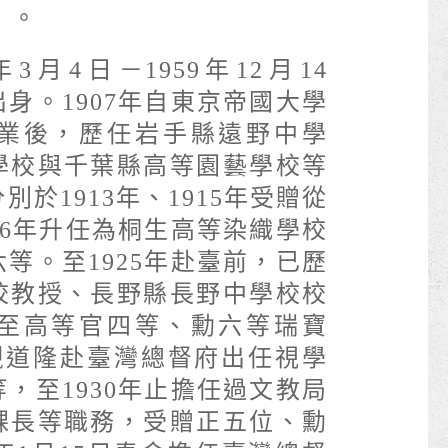
連」。
3月4日－1959年12月14
身。1907年自東京帝國大學
業後，歷任岩手縣遠野中學
學校與千葉縣高等園藝學校等
於1913年、1915年受贈從
16年升任為桐生高等染織學校
等。至1925年赴臺前，已歷
校教授、長野縣長野中學校校
至高等官四等、勳六等瑞寶
若槻道隆赴臺灣總督府出任視學
，至1930年止擔任過文教局
課長等職務，受贈正五位、勳