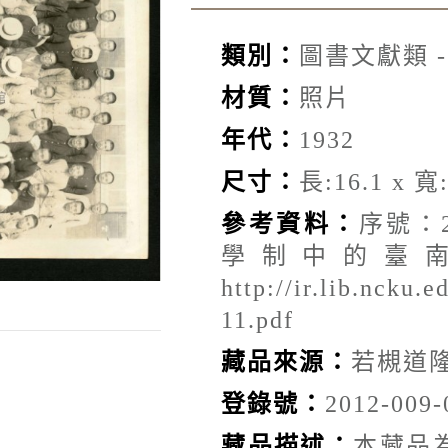
類別：
圖書文獻類 
材質：
照片
年代：
1932
尺寸：
長:16.1 x 寬:
參考資料：
序號：
學制中的臺
http://ir.lib.ncku
11.pdf
藏品來源：
若槻道
登錄號：
2012-009-
藏品描述：
本藏品