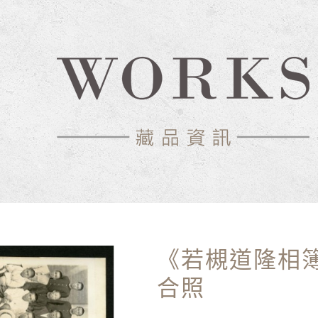
《若槻道隆相
合照