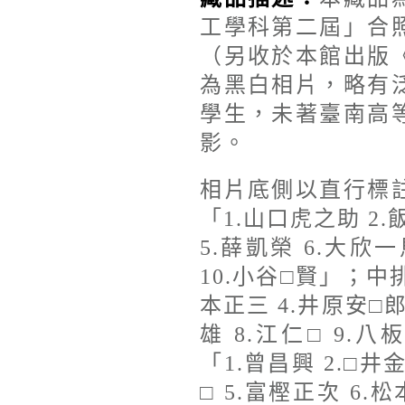
工學科第二屆」合
（另收於本館出版
為黑白相片，略有
學生，未著臺南高
影。
相片底側以直行標
「1.山口虎之助 2.
5.薛凱榮 6.大欣一
10.小谷□賢」；中排
本正三 4.井原安□郎
雄 8.江仁□ 9.
「1.曾昌興 2.□井
□ 5.富樫正次 6.