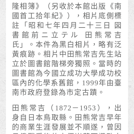
隆相簿》（另收於本館出版《南
國首工拾年紀》），相片底側標
註「昭和七年四月二十三日 図
書館前ニ立テル 田熊常吉
氏」。本件為黑白相片，略有泛
黃痕跡。相片中田熊常吉先生站
立於圖書館階梯旁獨照。當時的
圖書館為今國立成功大學成功校
區內的化學系舊館，1999年由臺
南市政府登錄為市定古蹟。
田熊常吉（1872－1953），出
身自日本鳥取縣。田熊常吉早年
的商業生涯發展並不順遂，曾因