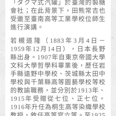
「タクマ式汽罐」於臺灣的製糖
會社；在此背景下，田熊常吉也
受邀至臺南高等工業學校位師生
進行演講。
若槻道隆（1883年3月4日－
1959年12月14日），日本長野
縣出身。1907年自東京帝國大學
文科大學哲學科畢業後，歷任岩
手縣遠野中學校、茨城縣太田中
學校與千葉縣高等園藝學校等校
的教諭職務，並分別於1913年、
1915年受贈從七位、正七位。
1916年升任為桐生高等染織學校
教授，敘任高等官六等。至1925