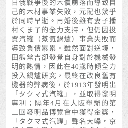
日俄戰爭後的木價崩落而導致自
己的木材事業失敗，元配也幾乎
於同時早逝。再婚後雖有妻子播
村くま子的全力支持，但仍因投
資汽罐（蒸氣鍋爐）事業失敗而
導致負債累累。雖然面對逆境，
田熊常吉卻發覺自身對於機械發
明的熱情，因此在40歲時傾全力
投入鍋爐研究，最終在改良舊有
機器的弊病後，於1913年發明出
「タクマ式汽罐」，並取得發明
專利；隔年4月在大阪舉辦的第
二回發明品博覽會中獲得金獎，
「タクマ式汽罐」聲名大噪。京