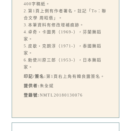
400字稿紙。
2.第1頁上側有作者署名，註記「To：聯
合文學 周昭翡」。
3.本筆資料有修改增補痕跡。
4.卓奇‧卡圖男（1969-），芬蘭舞蹈
家。
5.皮歇‧克朗淳（1971-），泰國舞蹈
家。
6.勅使川原三郎（1953-），日本舞蹈
家。
印記/簽名:
第1頁右上角有韓良露簽名。
提供者:
朱全斌
登錄號:
NMTL20180130076