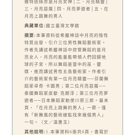
雅特迷絲亦是月亮女神│二、月亮精靈│
三、月亮惡魔│四、月亮夢遊者│五、在
月亮上跳舞的男人
典藏單位:
國立臺灣文學館
摘要:
本筆資料從希臘神話中月亮的陰性
特質出發，引介三位男性舞蹈藝術家。
作者先講述希臘神話中控管舞蹈的是月
亮女人，月亮的能量能帶領人們回歸地
球的子宮，所以舞蹈是當中的巫、靈
媒，進而講述男性五島藝術家。作者引
介的藝術家有第一位月亮精靈──芬蘭舞
蹈家卓奇·卡圖男；第二位月亮惡魔──
泰國舞蹈家皮歇·克朗淳；第三位月亮夢
遊者──日本舞蹈家勅使川原三郎。最末
頁，「在月亮上跳舞的男人」一節，僅
有「新舞風的藝術總監找來幾個男人」
一句。（文／温惠玉）
其他說明:
1.本筆資料6張共6頁，書寫於