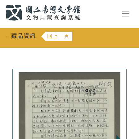
跳到主要內容
:::
藏品資訊
回上一頁
:::