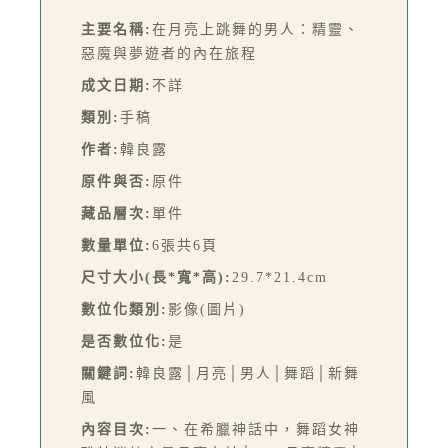
主要名稱:
在月亮上跳舞的男人：精靈、
惡魔與夢遊者的內在旅程
成文日期:
不詳
類別:
手稿
作者:
韓良露
原件與否:
原件
藏品層次:
單件
數量單位:
6張共6頁
尺寸大小(長*寬*高):
29.7*21.4cm
數位化類別:
影像(圖片)
是否數位化:
是
關鍵詞:
韓良露│月亮│男人│舞蹈│新舞
風
內容目次:
一、在希臘神話中，舞蹈女神