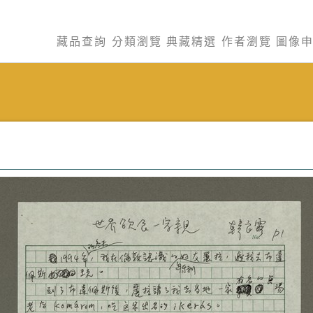
藏品查詢
分類瀏覽
典藏精選
作者瀏覽
圖像