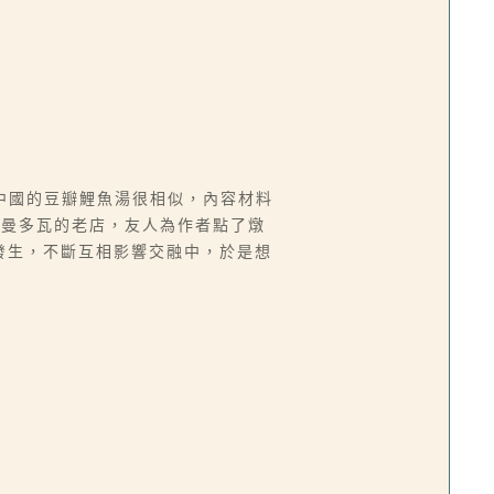
中國的豆瓣鯉魚湯很相似，內容材料
利曼多瓦的老店，友人為作者點了燉
時發生，不斷互相影響交融中，於是想