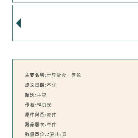
主要名稱:
世界飲食一家親
成文日期:
不詳
類別:
手稿
作者:
韓良露
原件與否:
原件
藏品層次:
單件
數量單位:
2張共2頁