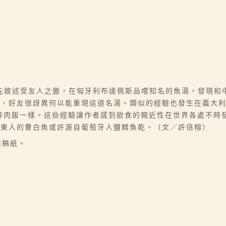
先敘述受友人之邀，在匈牙利布達佩斯品嚐知名的魚湯，發現和
喝，好友很訝異何以能重現這道名湯。類似的經驗也發生在義大
煮的碎肉飯一樣。這些經驗讓作者感到飲食的親近性在世界各處不
廣東人的曹白魚或許源自葡萄牙人鹽鱈魚乾。（文／許倍榕）
美稿紙。