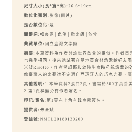
尺寸大小(長*寬*高):
26.6*19cm
數位化類別:
影像(圖片)
是否數位化:
是
關鍵詞:
韓良露│魚湯│燉米飯│飲食
典藏單位:
國立臺灣文學館
摘要:
本筆資料為作者討論世界飲食的相似。作者首
也幾乎相同，後來她試著在當地買食材燉煮給好友
米飯Risotto，作者驚訝那和幼時生病時母親燉
像臺灣人的米漿說不定源自西班牙人的巧克力漿、
其他說明:
1.本筆資料2張共2頁，書寫於500字真善
2.第1頁標題旁有作者署名。
印記/簽名:
第1頁右上角有韓良露簽名。
提供者:
朱全斌
登錄號:
NMTL20180130209