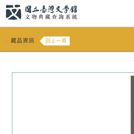
跳到主要內容
:::
藏品資訊
回上一頁
:::