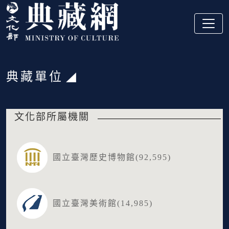
跳到主要內容
:::
典藏單位
:::
文化部所屬機關
國立臺灣歷史博物館(92,595)
國立臺灣美術館(14,985)